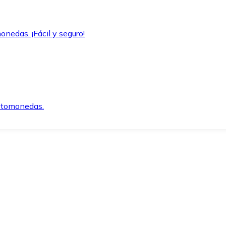
onedas. ¡Fácil y seguro!
iptomonedas.
o.