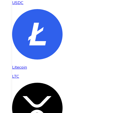
USDC
Litecoin
LTC