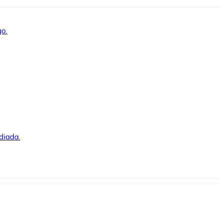
o.
diada.