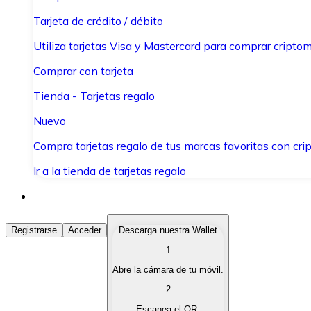
Tarjeta de crédito / débito
Utiliza tarjetas Visa y Mastercard para comprar criptom
Comprar con tarjeta
Tienda - Tarjetas regalo
Nuevo
Compra tarjetas regalo de tus marcas favoritas con cr
Ir a la tienda de tarjetas regalo
Comprar Criptomonedas
Registrarse
Acceder
Descarga nuestra Wallet
1
Compra criptomonedas con diferentes métodos de pag
Abre la cámara de tu móvil.
Vender Criptomonedas
2
Vende tus criptomonedas de forma rápida y segura.
Escanea el QR.