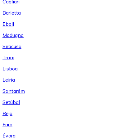
Cagliari
Barletta
Eboli
Modugno
Siracusa
Trani
Lisboa
Leiría
Santarém
Setúbal
Beja
Faro
Évora