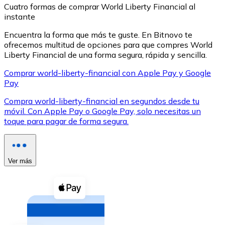
Cuatro formas de comprar World Liberty Financial al
instante
Encuentra la forma que más te guste. En Bitnovo te
ofrecemos multitud de opciones para que compres World
Liberty Financial de una forma segura, rápida y sencilla.
XRP
Comprar world-liberty-financial con Apple Pay y Google
Pay
XRP
Compra world-liberty-financial en segundos desde tu
móvil. Con Apple Pay o Google Pay, solo necesitas un
toque para pagar de forma segura.
Ver todo
Efectivo
Compra criptomonedas con efectivo en tu tienda más 
Ver más
Comprar con efectivo
Transferencia SEPA
Añade fondos a tu cuenta Bitnovo o realiza compras di