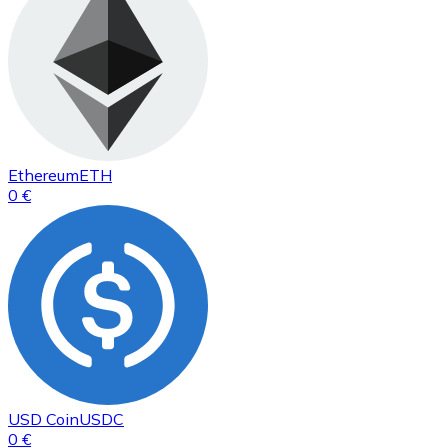
Ethereum
ETH
0 €
USD Coin
USDC
0 €