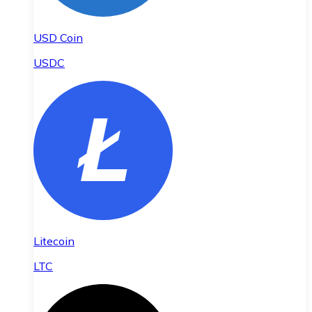
USD Coin
USDC
Litecoin
LTC