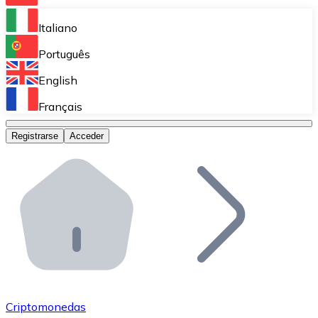
Bitnovo Ramp
Italiano
Integra nuestra solución en tu plataforma.
Português
Bitnovo Giftcards
English
Vende nuestras tarjetas regalo en tu negocio.
Français
Bitnovo OTC
Registrarse
Acceder
Realiza operaciones de gran volumen.
Bitnovo ATM
Integra un ATM Bitnovo en tu negocio y permite que t
Bitnovo API
Integra nuestra API en tu ecosistema.
Conviértete en Distribuidor
Únete a nuestra red de distribuidores.
Criptomonedas