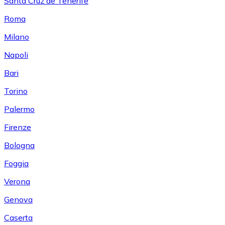
Santa Cruz de Tenerife
Roma
Milano
Napoli
Bari
Torino
Palermo
Firenze
Bologna
Foggia
Verona
Genova
Caserta