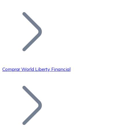
Listar Token
Añade tu proyecto a nuestro ecosistema.
Comprar World Liberty Financial
Bitcoin
BTC