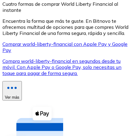
Cuatro formas de comprar World Liberty Financial al
instante
Encuentra la forma que más te guste. En Bitnovo te
ofrecemos multitud de opciones para que compres World
Liberty Financial de una forma segura, rápida y sencilla.
XRP
Comprar world-liberty-financial con Apple Pay y Google
Pay
XRP
Compra world-liberty-financial en segundos desde tu
móvil. Con Apple Pay o Google Pay, solo necesitas un
toque para pagar de forma segura.
Ver todo
Efectivo
Compra criptomonedas con efectivo en tu tienda más 
Ver más
Comprar con efectivo
Transferencia SEPA
Añade fondos a tu cuenta Bitnovo o realiza compras di