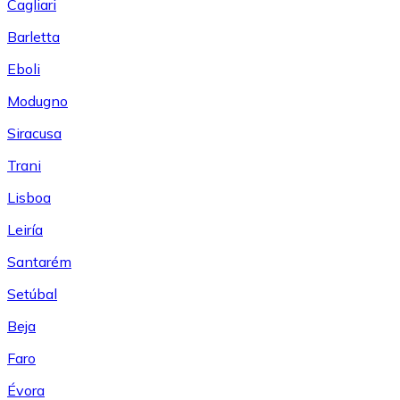
Cagliari
Barletta
Eboli
Modugno
Siracusa
Trani
Lisboa
Leiría
Santarém
Setúbal
Beja
Faro
Évora