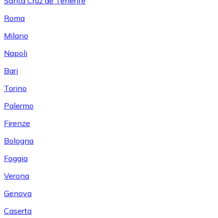
Santa Cruz de Tenerife
Roma
Milano
Napoli
Bari
Torino
Palermo
Firenze
Bologna
Foggia
Verona
Genova
Caserta