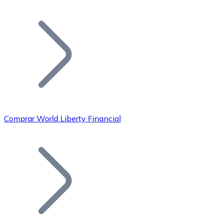
Listar Token
Añade tu proyecto a nuestro ecosistema.
Comprar World Liberty Financial
Bitcoin
BTC