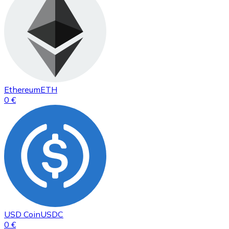
Ethereum
ETH
0 €
USD Coin
USDC
0 €