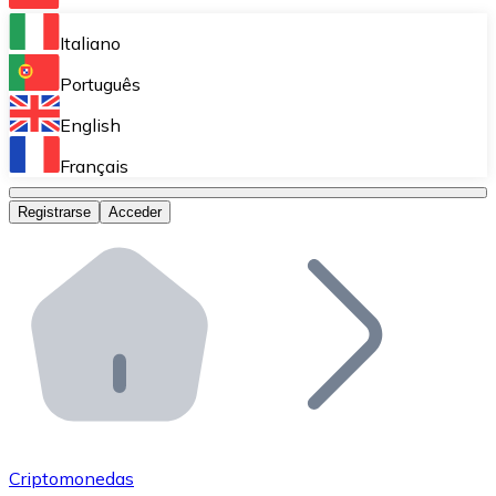
Bitnovo Ramp
Italiano
Integra nuestra solución en tu plataforma.
Português
Bitnovo Giftcards
English
Vende nuestras tarjetas regalo en tu negocio.
Français
Bitnovo OTC
Registrarse
Acceder
Realiza operaciones de gran volumen.
Bitnovo ATM
Integra un ATM Bitnovo en tu negocio y permite que t
Bitnovo API
Integra nuestra API en tu ecosistema.
Conviértete en Distribuidor
Únete a nuestra red de distribuidores.
Criptomonedas