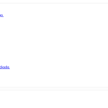
o.
diada.