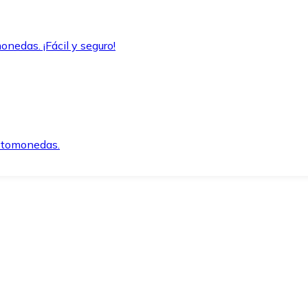
onedas. ¡Fácil y seguro!
iptomonedas.
o.