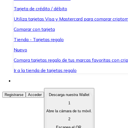
Tarjeta de crédito / débito
Utiliza tarjetas Visa y Mastercard para comprar criptom
Comprar con tarjeta
Tienda - Tarjetas regalo
Nuevo
Compra tarjetas regalo de tus marcas favoritas con cr
Ir a la tienda de tarjetas regalo
Comprar Criptomonedas
Registrarse
Acceder
Descarga nuestra Wallet
1
Compra criptomonedas con diferentes métodos de pag
Abre la cámara de tu móvil.
Vender Criptomonedas
2
Vende tus criptomonedas de forma rápida y segura.
Escanea el QR.