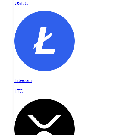
USDC
Litecoin
LTC