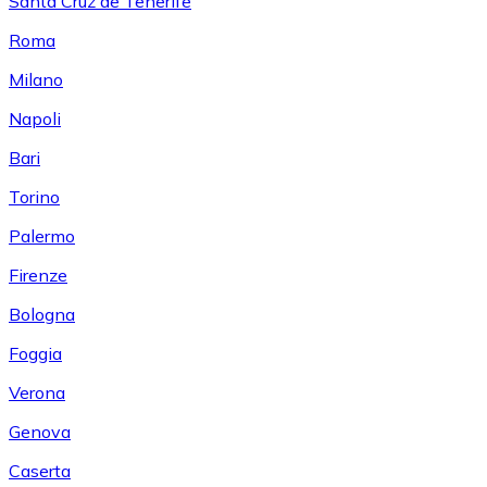
Santa Cruz de Tenerife
Roma
Milano
Napoli
Bari
Torino
Palermo
Firenze
Bologna
Foggia
Verona
Genova
Caserta