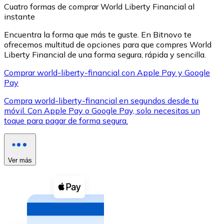
Cuatro formas de comprar World Liberty Financial al
instante
Encuentra la forma que más te guste. En Bitnovo te
ofrecemos multitud de opciones para que compres World
Liberty Financial de una forma segura, rápida y sencilla.
XRP
Comprar world-liberty-financial con Apple Pay y Google
Pay
XRP
Compra world-liberty-financial en segundos desde tu
móvil. Con Apple Pay o Google Pay, solo necesitas un
toque para pagar de forma segura.
Ver todo
Efectivo
Compra criptomonedas con efectivo en tu tienda más 
Ver más
Comprar con efectivo
Transferencia SEPA
Añade fondos a tu cuenta Bitnovo o realiza compras di