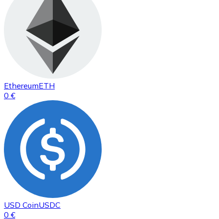
Ethereum
ETH
0 €
USD Coin
USDC
0 €