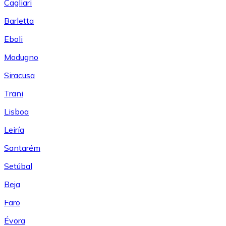
Cagliari
Barletta
Eboli
Modugno
Siracusa
Trani
Lisboa
Leiría
Santarém
Setúbal
Beja
Faro
Évora