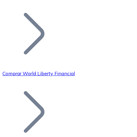
Listar Token
Añade tu proyecto a nuestro ecosistema.
Comprar World Liberty Financial
Bitcoin
BTC