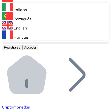
Bitnovo Ramp
Italiano
Integra nuestra solución en tu plataforma.
Português
Bitnovo Giftcards
English
Vende nuestras tarjetas regalo en tu negocio.
Français
Bitnovo OTC
Registrarse
Acceder
Realiza operaciones de gran volumen.
Bitnovo ATM
Integra un ATM Bitnovo en tu negocio y permite que t
Bitnovo API
Integra nuestra API en tu ecosistema.
Conviértete en Distribuidor
Únete a nuestra red de distribuidores.
Criptomonedas