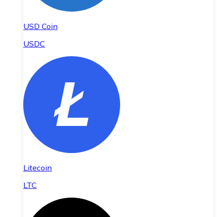
USD Coin
USDC
Litecoin
LTC