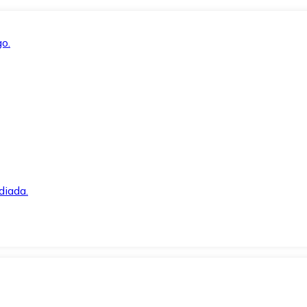
o.
diada.