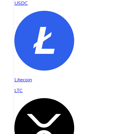
USDC
Litecoin
LTC