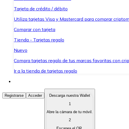
Tarjeta de crédito / débito
Utiliza tarjetas Visa y Mastercard para comprar criptom
Comprar con tarjeta
Tienda - Tarjetas regalo
Nuevo
Compra tarjetas regalo de tus marcas favoritas con cr
Ir a la tienda de tarjetas regalo
Comprar Criptomonedas
Registrarse
Acceder
Descarga nuestra Wallet
1
Compra criptomonedas con diferentes métodos de pag
Abre la cámara de tu móvil.
Vender Criptomonedas
2
Vende tus criptomonedas de forma rápida y segura.
Escanea el QR.