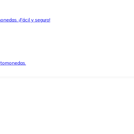
onedas. ¡Fácil y seguro!
iptomonedas.
o.