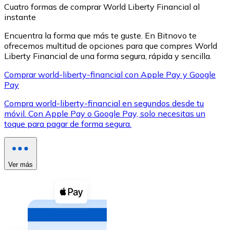
Cuatro formas de comprar World Liberty Financial al
instante
Encuentra la forma que más te guste. En Bitnovo te
ofrecemos multitud de opciones para que compres World
Liberty Financial de una forma segura, rápida y sencilla.
XRP
Comprar world-liberty-financial con Apple Pay y Google
Pay
XRP
Compra world-liberty-financial en segundos desde tu
móvil. Con Apple Pay o Google Pay, solo necesitas un
toque para pagar de forma segura.
Ver todo
Efectivo
Compra criptomonedas con efectivo en tu tienda más 
Ver más
Comprar con efectivo
Transferencia SEPA
Añade fondos a tu cuenta Bitnovo o realiza compras di