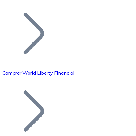
Listar Token
Añade tu proyecto a nuestro ecosistema.
Comprar World Liberty Financial
Bitcoin
BTC