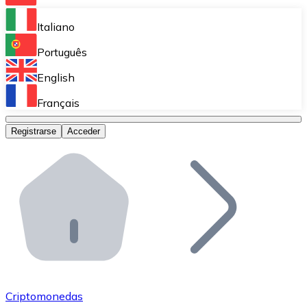
Bitnovo Ramp
Italiano
Integra nuestra solución en tu plataforma.
Português
Bitnovo Giftcards
English
Vende nuestras tarjetas regalo en tu negocio.
Français
Bitnovo OTC
Registrarse
Acceder
Realiza operaciones de gran volumen.
Bitnovo ATM
Integra un ATM Bitnovo en tu negocio y permite que t
Bitnovo API
Integra nuestra API en tu ecosistema.
Conviértete en Distribuidor
Únete a nuestra red de distribuidores.
Criptomonedas