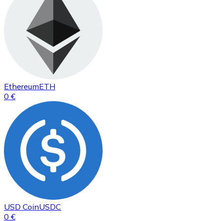
Ethereum
ETH
0 €
USD Coin
USDC
0 €