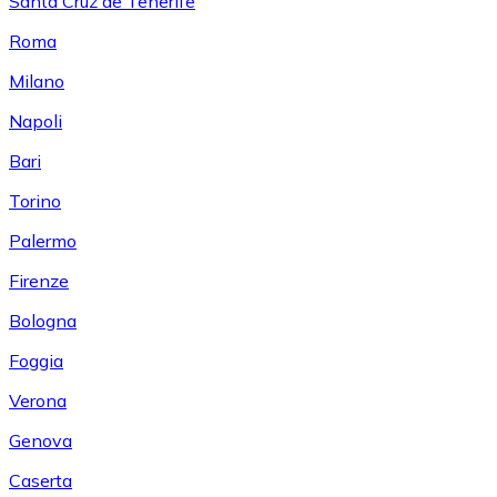
Santa Cruz de Tenerife
Roma
Milano
Napoli
Bari
Torino
Palermo
Firenze
Bologna
Foggia
Verona
Genova
Caserta