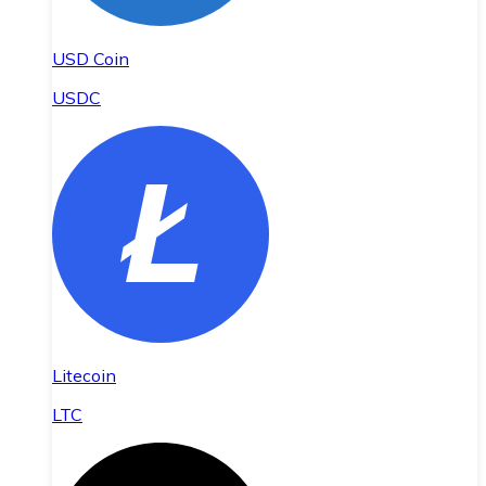
USD Coin
USDC
Litecoin
LTC