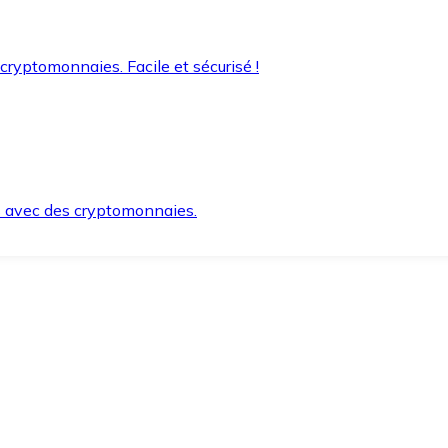
 cryptomonnaies. Facile et sécurisé !
s avec des cryptomonnaies.
ement et en toute sécurité.
e lorsque vous en avez besoin.