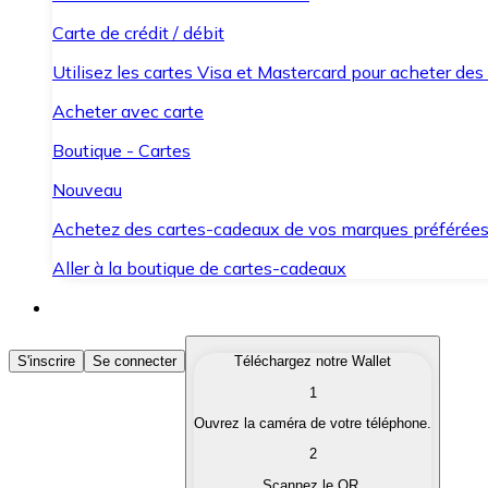
Carte de crédit / débit
Utilisez les cartes Visa et Mastercard pour acheter des
Acheter avec carte
Boutique - Cartes
Nouveau
Achetez des cartes-cadeaux de vos marques préférée
Aller à la boutique de cartes-cadeaux
Acheter des Cryptomonnaies
S'inscrire
Se connecter
Téléchargez notre Wallet
1
Achetez les cryptomonnaies qui vous intéressent rapid
Ouvrez la caméra de votre téléphone.
Vendre des Cryptomonnaies
2
Convertissez vos cryptomonnaies en monnaie fiduciair
Scannez le QR.