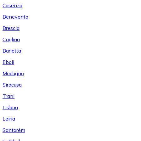
Cosenza
Benevento
Brescia
Cagliari
Barletta
Eboli
Modugno
Siracusa
Trani
Lisboa
Leiría
Santarém