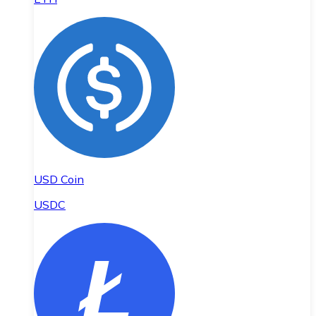
USD Coin
USDC