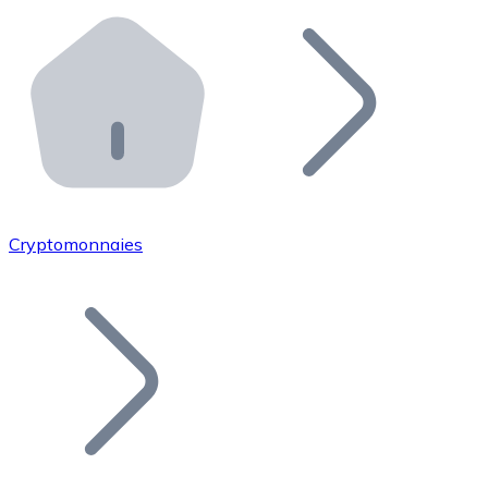
Effectuez des opérations de plus grande envergure. O
Distributeurs automatiques Bitnovo
Intégrez un ATM Bitnovo dans votre entreprise et per
API Bitnovo
Intégrez notre API dans votre écosystème.
Devenir Distributeur
Rejoignez notre réseau de distributeurs et commercialis
Cryptomonnaies
Lister un Token
Ajoutez le token de votre projet à notre service d'acha