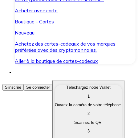
Acheter avec carte
Boutique - Cartes
Nouveau
Achetez des cartes-cadeaux de vos marques
préférées avec des cryptomonnaies.
Aller à la boutique de cartes-cadeaux
Acheter des Cryptomonnaies
S'inscrire
Se connecter
Téléchargez notre Wallet
1
Achetez les cryptomonnaies qui vous intéressent rapid
Ouvrez la caméra de votre téléphone.
Vendre des Cryptomonnaies
2
Convertissez vos cryptomonnaies en monnaie fiduciair
Scannez le QR.
3
Échanger (Swap)