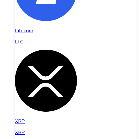
Litecoin
LTC
XRP
XRP