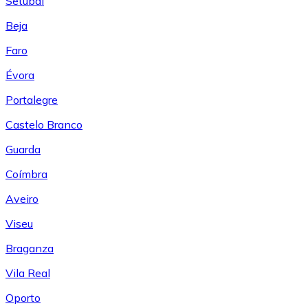
Setúbal
Beja
Faro
Évora
Portalegre
Castelo Branco
Guarda
Coímbra
Aveiro
Viseu
Braganza
Vila Real
Oporto