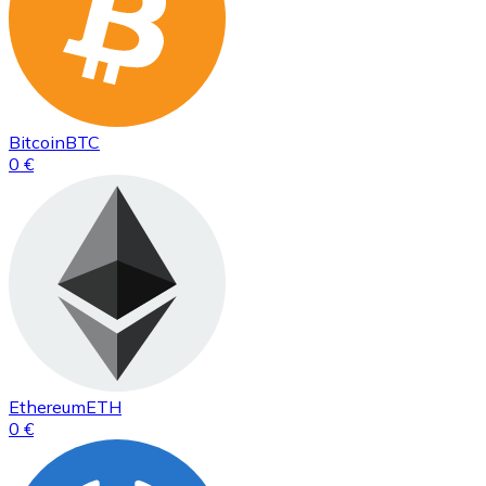
Bitcoin
BTC
0 €
Ethereum
ETH
0 €