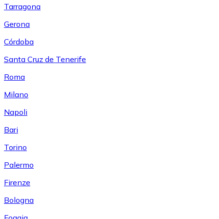
Tarragona
Gerona
Córdoba
Santa Cruz de Tenerife
Roma
Milano
Napoli
Bari
Torino
Palermo
Firenze
Bologna
Foggia