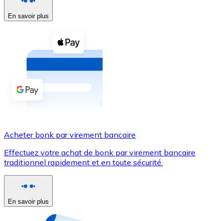
En savoir plus
Voir toutes
Coupons crypto
Achetez des cryptomonnaies en espèces et d'autres m
Acheter avec espèces
Virement SEPA
Ajoutez des fonds à votre compte Bitnovo ou effectuez 
Acheter avec virement bancaire
Acheter bonk par virement bancaire
Carte de crédit / débit
Effectuez votre achat de bonk par virement bancaire
Utilisez les cartes Visa et Mastercard pour acheter des
traditionnel rapidement et en toute sécurité.
Acheter avec carte
Boutique - Cartes
En savoir plus
Nouveau