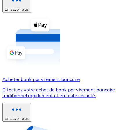
En savoir plus
Voir toutes
Coupons crypto
Achetez des cryptomonnaies en espèces et d'autres m
Acheter avec espèces
Virement SEPA
Ajoutez des fonds à votre compte Bitnovo ou effectuez 
Acheter avec virement bancaire
Acheter bonk par virement bancaire
Carte de crédit / débit
Effectuez votre achat de bonk par virement bancaire
Utilisez les cartes Visa et Mastercard pour acheter des
traditionnel rapidement et en toute sécurité.
Acheter avec carte
Boutique - Cartes
En savoir plus
Nouveau