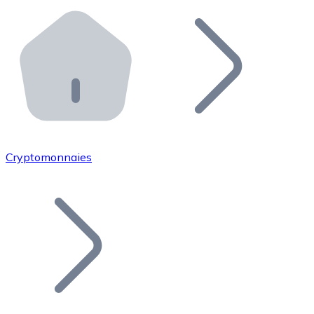
Effectuez des opérations de plus grande envergure. O
Distributeurs automatiques Bitnovo
Intégrez un ATM Bitnovo dans votre entreprise et per
API Bitnovo
Intégrez notre API dans votre écosystème.
Devenir Distributeur
Rejoignez notre réseau de distributeurs et commercialis
Cryptomonnaies
Lister un Token
Ajoutez le token de votre projet à notre service d'acha