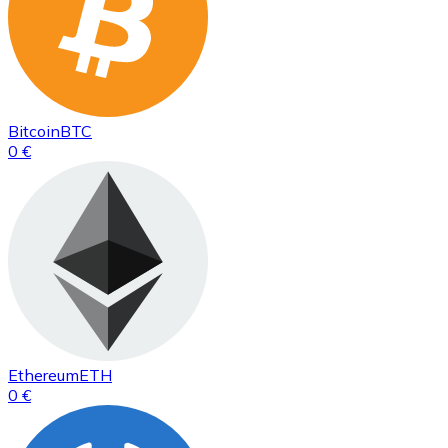
Bitcoin
BTC
0 €
Ethereum
ETH
0 €