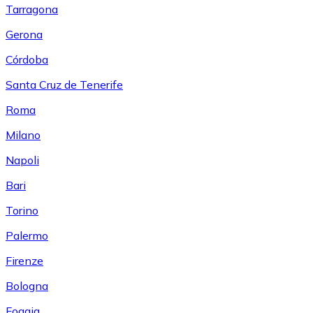
Tarragona
Gerona
Córdoba
Santa Cruz de Tenerife
Roma
Milano
Napoli
Bari
Torino
Palermo
Firenze
Bologna
Foggia