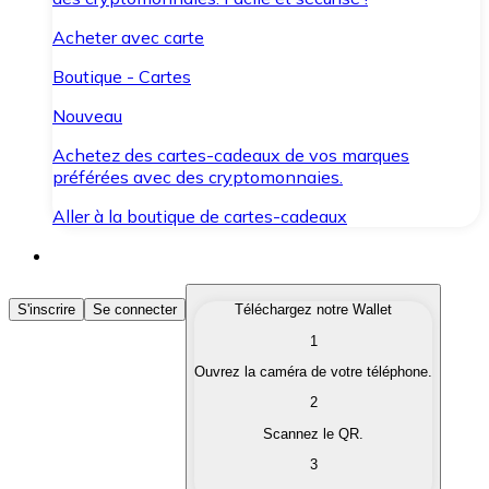
Acheter avec carte
Boutique - Cartes
Nouveau
Achetez des cartes-cadeaux de vos marques
préférées avec des cryptomonnaies.
Aller à la boutique de cartes-cadeaux
Acheter des Cryptomonnaies
S'inscrire
Se connecter
Téléchargez notre Wallet
1
Achetez les cryptomonnaies qui vous intéressent rapid
Ouvrez la caméra de votre téléphone.
Vendre des Cryptomonnaies
2
Convertissez vos cryptomonnaies en monnaie fiduciair
Scannez le QR.
3
Échanger (Swap)