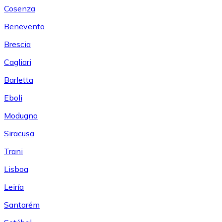
Cosenza
Benevento
Brescia
Cagliari
Barletta
Eboli
Modugno
Siracusa
Trani
Lisboa
Leiría
Santarém