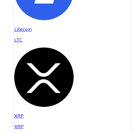
Litecoin
LTC
XRP
XRP