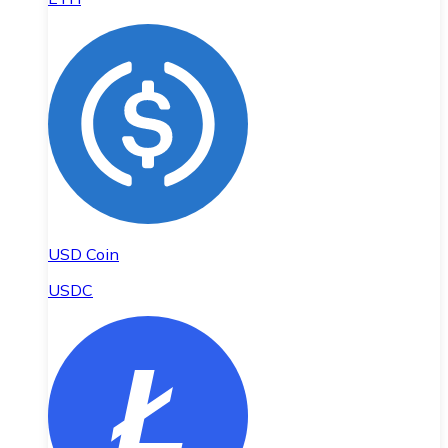
USD Coin
USDC