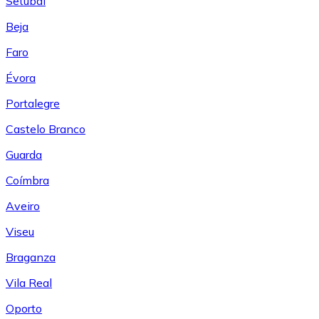
Setúbal
Beja
Faro
Évora
Portalegre
Castelo Branco
Guarda
Coímbra
Aveiro
Viseu
Braganza
Vila Real
Oporto