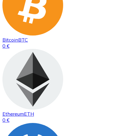
Bitcoin
BTC
0 €
Ethereum
ETH
0 €