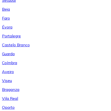
Setúbal
Beja
Faro
Évora
Portalegre
Castelo Branco
Guarda
Coímbra
Aveiro
Viseu
Braganza
Vila Real
Oporto