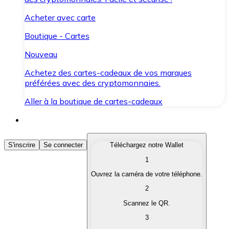
Acheter avec carte
Boutique - Cartes
Nouveau
Achetez des cartes-cadeaux de vos marques
préférées avec des cryptomonnaies.
Aller à la boutique de cartes-cadeaux
Acheter des Cryptomonnaies
S'inscrire
Se connecter
Téléchargez notre Wallet
1
Achetez les cryptomonnaies qui vous intéressent rapid
Ouvrez la caméra de votre téléphone.
Vendre des Cryptomonnaies
2
Convertissez vos cryptomonnaies en monnaie fiduciair
Scannez le QR.
3
Échanger (Swap)