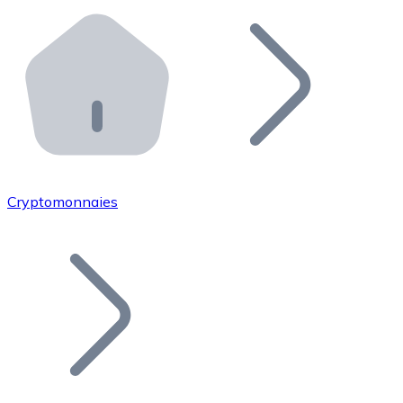
Effectuez des opérations de plus grande envergure. O
Distributeurs automatiques Bitnovo
Intégrez un ATM Bitnovo dans votre entreprise et per
API Bitnovo
Intégrez notre API dans votre écosystème.
Devenir Distributeur
Rejoignez notre réseau de distributeurs et commercialis
Cryptomonnaies
Lister un Token
Ajoutez le token de votre projet à notre service d'acha