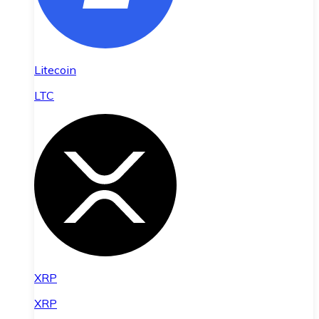
Litecoin
LTC
XRP
XRP