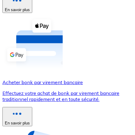
En savoir plus
Voir toutes
Coupons crypto
Achetez des cryptomonnaies en espèces et d'autres m
Acheter avec espèces
Virement SEPA
Ajoutez des fonds à votre compte Bitnovo ou effectuez 
Acheter avec virement bancaire
Acheter bonk par virement bancaire
Carte de crédit / débit
Effectuez votre achat de bonk par virement bancaire
Utilisez les cartes Visa et Mastercard pour acheter des
traditionnel rapidement et en toute sécurité.
Acheter avec carte
Boutique - Cartes
En savoir plus
Nouveau