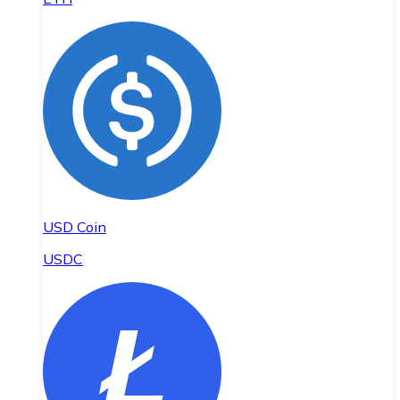
USD Coin
USDC