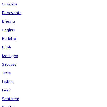
Cosenza
Benevento
Brescia
Cagliari
Barletta
Eboli
Modugno
Siracusa
Trani
Lisboa
Leiría
Santarém