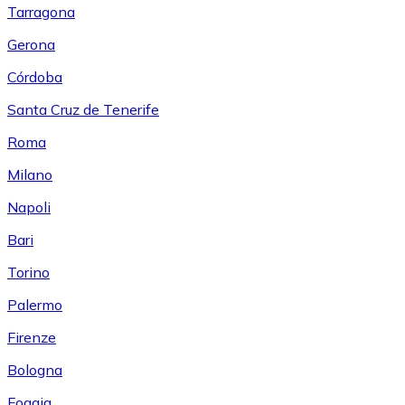
Tarragona
Gerona
Córdoba
Santa Cruz de Tenerife
Roma
Milano
Napoli
Bari
Torino
Palermo
Firenze
Bologna
Foggia