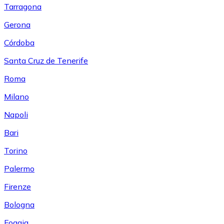
Tarragona
Gerona
Córdoba
Santa Cruz de Tenerife
Roma
Milano
Napoli
Bari
Torino
Palermo
Firenze
Bologna
Foggia