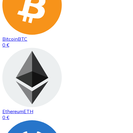
Bitcoin
BTC
0 €
Ethereum
ETH
0 €