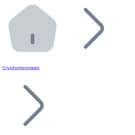
Effectuez des opérations de plus grande envergure. O
Distributeurs automatiques Bitnovo
Intégrez un ATM Bitnovo dans votre entreprise et per
API Bitnovo
Intégrez notre API dans votre écosystème.
Devenir Distributeur
Rejoignez notre réseau de distributeurs et commercialis
Cryptomonnaies
Lister un Token
Ajoutez le token de votre projet à notre service d'acha