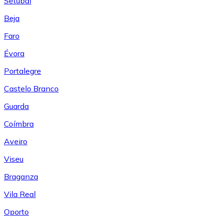
Setúbal
Beja
Faro
Évora
Portalegre
Castelo Branco
Guarda
Coímbra
Aveiro
Viseu
Braganza
Vila Real
Oporto