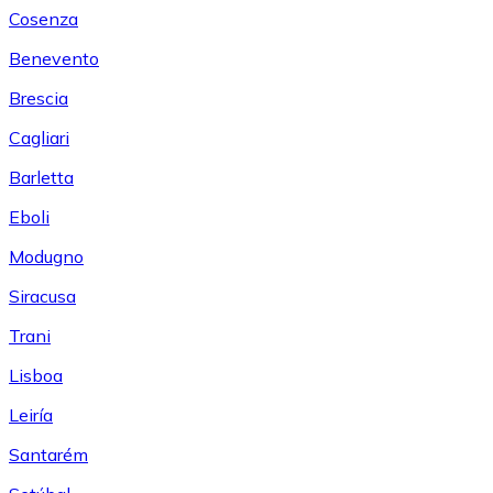
Cosenza
Benevento
Brescia
Cagliari
Barletta
Eboli
Modugno
Siracusa
Trani
Lisboa
Leiría
Santarém