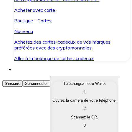
Acheter avec carte
Boutique - Cartes
Nouveau
Achetez des cartes-cadeaux de vos marques
préférées avec des cryptomonnaies.
Aller à la boutique de cartes-cadeaux
Acheter des Cryptomonnaies
S'inscrire
Se connecter
Téléchargez notre Wallet
1
Achetez les cryptomonnaies qui vous intéressent rapid
Ouvrez la caméra de votre téléphone.
Vendre des Cryptomonnaies
2
Convertissez vos cryptomonnaies en monnaie fiduciair
Scannez le QR.
3
Échanger (Swap)