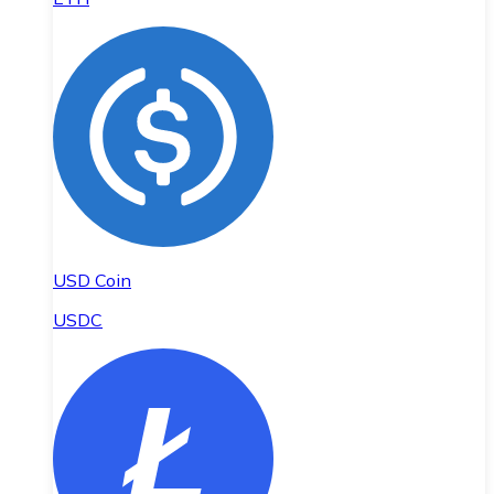
USD Coin
USDC