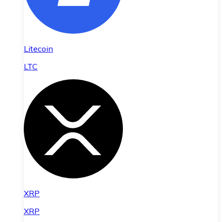
Litecoin
LTC
XRP
XRP