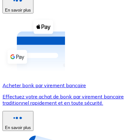
En savoir plus
Voir toutes
Coupons crypto
Achetez des cryptomonnaies en espèces et d'autres m
Acheter avec espèces
Virement SEPA
Ajoutez des fonds à votre compte Bitnovo ou effectuez 
Acheter avec virement bancaire
Acheter bonk par virement bancaire
Carte de crédit / débit
Effectuez votre achat de bonk par virement bancaire
Utilisez les cartes Visa et Mastercard pour acheter des
traditionnel rapidement et en toute sécurité.
Acheter avec carte
Boutique - Cartes
En savoir plus
Nouveau