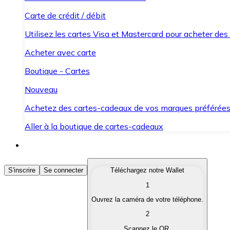
Carte de crédit / débit
Utilisez les cartes Visa et Mastercard pour acheter des
Acheter avec carte
Boutique - Cartes
Nouveau
Achetez des cartes-cadeaux de vos marques préférée
Aller à la boutique de cartes-cadeaux
Acheter des Cryptomonnaies
S'inscrire
Se connecter
Téléchargez notre Wallet
1
Achetez les cryptomonnaies qui vous intéressent rapid
Ouvrez la caméra de votre téléphone.
Vendre des Cryptomonnaies
2
Convertissez vos cryptomonnaies en monnaie fiduciair
Scannez le QR.