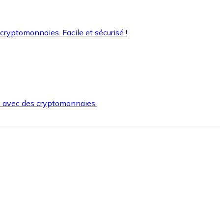
 cryptomonnaies. Facile et sécurisé !
s avec des cryptomonnaies.
ement et en toute sécurité.
e lorsque vous en avez besoin.