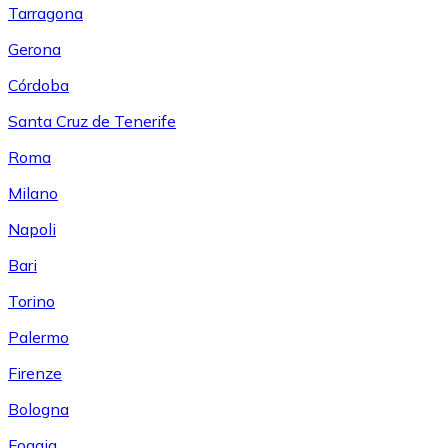
Tarragona
Gerona
Córdoba
Santa Cruz de Tenerife
Roma
Milano
Napoli
Bari
Torino
Palermo
Firenze
Bologna
Foggia