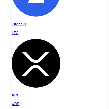
Litecoin
LTC
XRP
XRP