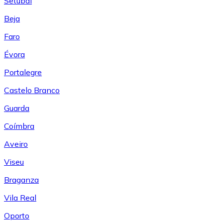
Setúbal
Beja
Faro
Évora
Portalegre
Castelo Branco
Guarda
Coímbra
Aveiro
Viseu
Braganza
Vila Real
Oporto