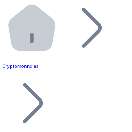
Effectuez des opérations de plus grande envergure. O
Distributeurs automatiques Bitnovo
Intégrez un ATM Bitnovo dans votre entreprise et per
API Bitnovo
Intégrez notre API dans votre écosystème.
Devenir Distributeur
Rejoignez notre réseau de distributeurs et commercialis
Cryptomonnaies
Lister un Token
Ajoutez le token de votre projet à notre service d'acha