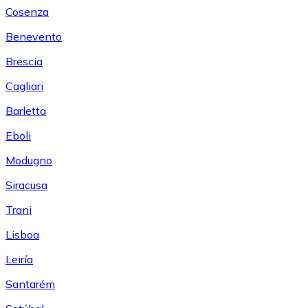
Cosenza
Benevento
Brescia
Cagliari
Barletta
Eboli
Modugno
Siracusa
Trani
Lisboa
Leiría
Santarém