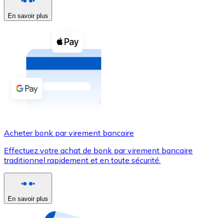
En savoir plus
Voir toutes
Coupons crypto
Achetez des cryptomonnaies en espèces et d'autres m
Acheter avec espèces
Virement SEPA
Ajoutez des fonds à votre compte Bitnovo ou effectuez 
Acheter avec virement bancaire
Acheter bonk par virement bancaire
Carte de crédit / débit
Effectuez votre achat de bonk par virement bancaire
Utilisez les cartes Visa et Mastercard pour acheter des
traditionnel rapidement et en toute sécurité.
Acheter avec carte
Boutique - Cartes
En savoir plus
Nouveau