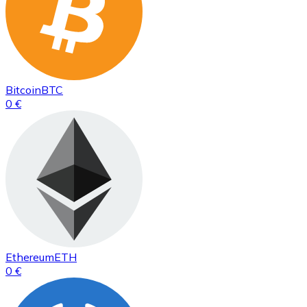
Bitcoin
BTC
0 €
Ethereum
ETH
0 €