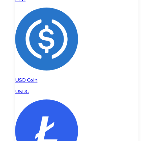
USD Coin
USDC