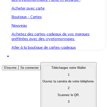
Acheter avec carte
Boutique - Cartes
Nouveau
Achetez des cartes-cadeaux de vos marques
préférées avec des cryptomonnaies.
Aller à la boutique de cartes-cadeaux
Acheter des Cryptomonnaies
S'inscrire
Se connecter
Téléchargez notre Wallet
1
Achetez les cryptomonnaies qui vous intéressent rapid
Ouvrez la caméra de votre téléphone.
Vendre des Cryptomonnaies
2
Convertissez vos cryptomonnaies en monnaie fiduciair
Scannez le QR.
3
Échanger (Swap)