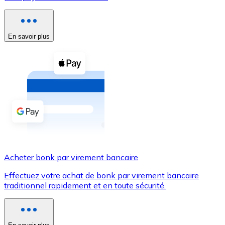
Voir toutes
Coupons crypto
En savoir plus
Achetez des cryptomonnaies en espèces et d'autres m
Acheter avec espèces
Virement SEPA
Ajoutez des fonds à votre compte Bitnovo ou effectuez 
Acheter avec virement bancaire
Carte de crédit / débit
Acheter bonk par virement bancaire
Utilisez les cartes Visa et Mastercard pour acheter des
Effectuez votre achat de bonk par virement bancaire
Acheter avec carte
traditionnel rapidement et en toute sécurité.
Boutique - Cartes
Nouveau