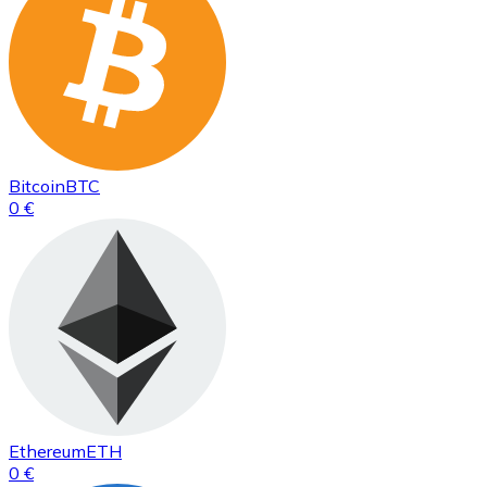
Bitcoin
BTC
0 €
Ethereum
ETH
0 €