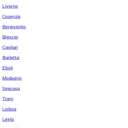
Livorno
Cosenza
Benevento
Brescia
Cagliari
Barletta
Eboli
Modugno
Siracusa
Trani
Lisboa
Leiría