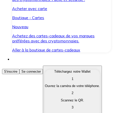
Acheter avec carte
Boutique - Cartes
Nouveau
Achetez des cartes-cadeaux de vos marques
préférées avec des cryptomonnaies.
Aller à la boutique de cartes-cadeaux
Acheter des Cryptomonnaies
S'inscrire
Se connecter
Téléchargez notre Wallet
1
Achetez les cryptomonnaies qui vous intéressent rapid
Ouvrez la caméra de votre téléphone.
Vendre des Cryptomonnaies
2
Convertissez vos cryptomonnaies en monnaie fiduciair
Scannez le QR.
3
Échanger (Swap)