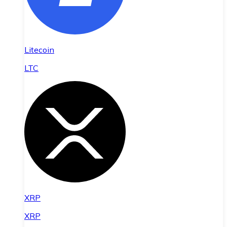
Litecoin
LTC
XRP
XRP