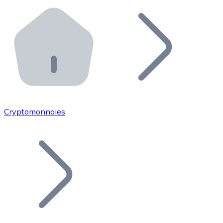
Effectuez des opérations de plus grande envergure. O
Distributeurs automatiques Bitnovo
Intégrez un ATM Bitnovo dans votre entreprise et per
API Bitnovo
Intégrez notre API dans votre écosystème.
Devenir Distributeur
Rejoignez notre réseau de distributeurs et commercialis
Cryptomonnaies
Lister un Token
Ajoutez le token de votre projet à notre service d'acha