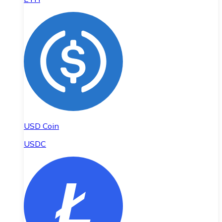
USD Coin
USDC