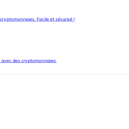
 cryptomonnaies. Facile et sécurisé !
s avec des cryptomonnaies.
ement et en toute sécurité.
e lorsque vous en avez besoin.