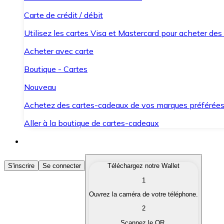
Carte de crédit / débit
Utilisez les cartes Visa et Mastercard pour acheter des
Acheter avec carte
Boutique - Cartes
Nouveau
Achetez des cartes-cadeaux de vos marques préférée
Aller à la boutique de cartes-cadeaux
Acheter des Cryptomonnaies
S'inscrire
Se connecter
Téléchargez notre Wallet
1
Achetez les cryptomonnaies qui vous intéressent rapid
Ouvrez la caméra de votre téléphone.
Vendre des Cryptomonnaies
2
Convertissez vos cryptomonnaies en monnaie fiduciair
Scannez le QR.