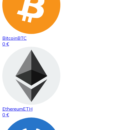
Bitcoin
BTC
0 €
Ethereum
ETH
0 €