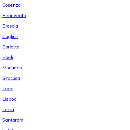
Cosenza
Benevento
Brescia
Cagliari
Barletta
Eboli
Modugno
Siracusa
Trani
Lisboa
Leiría
Santarém