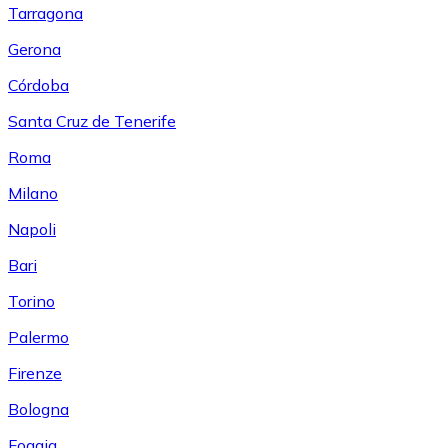
Tarragona
Gerona
Córdoba
Santa Cruz de Tenerife
Roma
Milano
Napoli
Bari
Torino
Palermo
Firenze
Bologna
Foggia