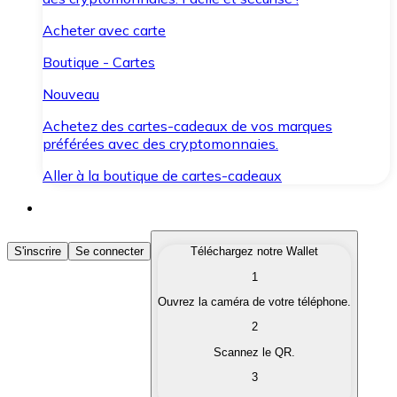
Acheter avec carte
Boutique - Cartes
Nouveau
Achetez des cartes-cadeaux de vos marques
préférées avec des cryptomonnaies.
Aller à la boutique de cartes-cadeaux
Acheter des Cryptomonnaies
S'inscrire
Se connecter
Téléchargez notre Wallet
1
Achetez les cryptomonnaies qui vous intéressent rapid
Ouvrez la caméra de votre téléphone.
Vendre des Cryptomonnaies
2
Convertissez vos cryptomonnaies en monnaie fiduciair
Scannez le QR.
3
Échanger (Swap)