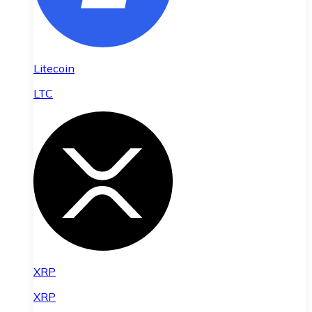
Litecoin
LTC
XRP
XRP