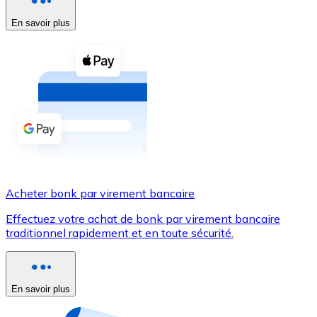
En savoir plus
Voir toutes
Coupons crypto
Achetez des cryptomonnaies en espèces et d'autres m
Acheter avec espèces
Virement SEPA
Ajoutez des fonds à votre compte Bitnovo ou effectuez 
Acheter avec virement bancaire
Acheter bonk par virement bancaire
Carte de crédit / débit
Effectuez votre achat de bonk par virement bancaire
Utilisez les cartes Visa et Mastercard pour acheter des
traditionnel rapidement et en toute sécurité.
Acheter avec carte
Boutique - Cartes
En savoir plus
Nouveau