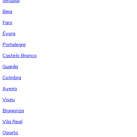
Setúbal
Beja
Faro
Évora
Portalegre
Castelo Branco
Guarda
Coímbra
Aveiro
Viseu
Braganza
Vila Real
Oporto