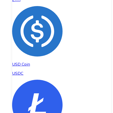
USD Coin
USDC