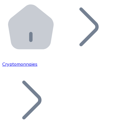
Effectuez des opérations de plus grande envergure. O
Distributeurs automatiques Bitnovo
Intégrez un ATM Bitnovo dans votre entreprise et per
API Bitnovo
Intégrez notre API dans votre écosystème.
Devenir Distributeur
Rejoignez notre réseau de distributeurs et commercialis
Cryptomonnaies
Lister un Token
Ajoutez le token de votre projet à notre service d'acha