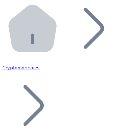
Effectuez des opérations de plus grande envergure. O
Distributeurs automatiques Bitnovo
Intégrez un ATM Bitnovo dans votre entreprise et per
API Bitnovo
Intégrez notre API dans votre écosystème.
Devenir Distributeur
Rejoignez notre réseau de distributeurs et commercialis
Cryptomonnaies
Lister un Token
Ajoutez le token de votre projet à notre service d'acha