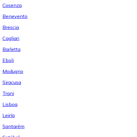
Cosenza
Benevento
Brescia
Cagliari
Barletta
Eboli
Modugno
Siracusa
Trani
Lisboa
Leiría
Santarém