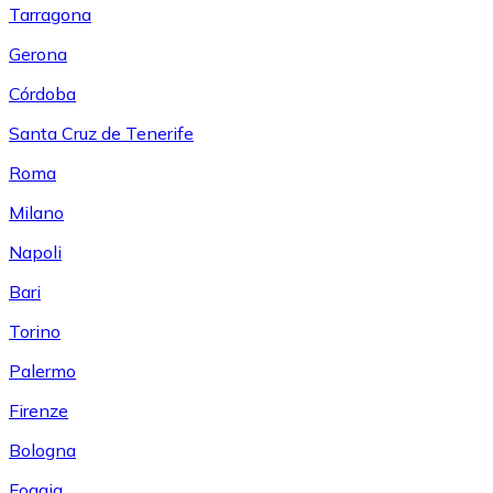
Tarragona
Gerona
Córdoba
Santa Cruz de Tenerife
Roma
Milano
Napoli
Bari
Torino
Palermo
Firenze
Bologna
Foggia