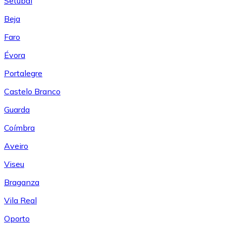
Setúbal
Beja
Faro
Évora
Portalegre
Castelo Branco
Guarda
Coímbra
Aveiro
Viseu
Braganza
Vila Real
Oporto