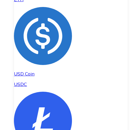
USD Coin
USDC