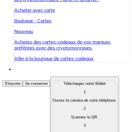
Acheter avec carte
Boutique - Cartes
Nouveau
Achetez des cartes-cadeaux de vos marques
préférées avec des cryptomonnaies.
Aller à la boutique de cartes-cadeaux
Acheter des Cryptomonnaies
S'inscrire
Se connecter
Téléchargez notre Wallet
1
Achetez les cryptomonnaies qui vous intéressent rapid
Ouvrez la caméra de votre téléphone.
Vendre des Cryptomonnaies
2
Convertissez vos cryptomonnaies en monnaie fiduciair
Scannez le QR.
3
Échanger (Swap)