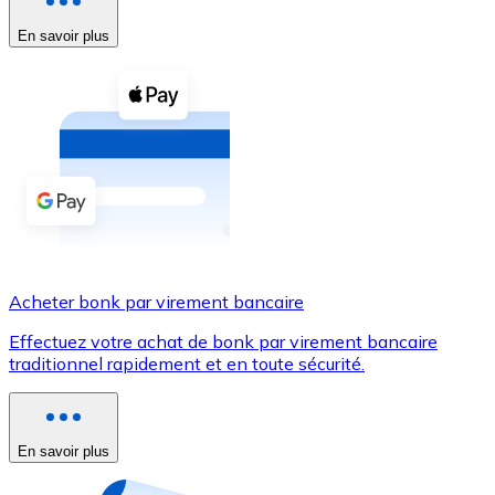
En savoir plus
Voir toutes
Coupons crypto
Achetez des cryptomonnaies en espèces et d'autres m
Acheter avec espèces
Virement SEPA
Ajoutez des fonds à votre compte Bitnovo ou effectuez 
Acheter avec virement bancaire
Acheter bonk par virement bancaire
Carte de crédit / débit
Effectuez votre achat de bonk par virement bancaire
Utilisez les cartes Visa et Mastercard pour acheter des
traditionnel rapidement et en toute sécurité.
Acheter avec carte
Boutique - Cartes
En savoir plus
Nouveau