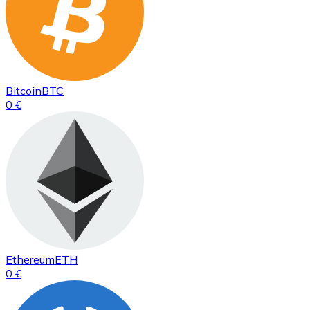
Bitcoin
BTC
0 €
Ethereum
ETH
0 €