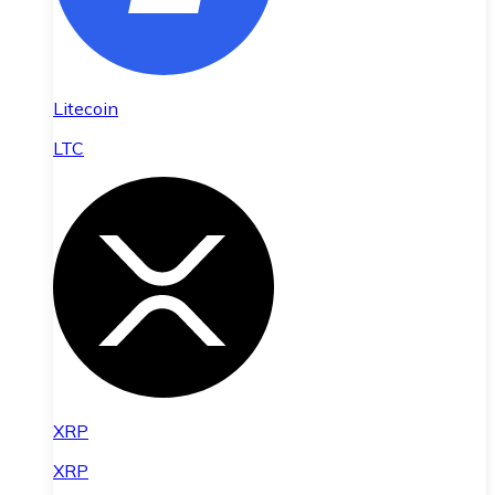
Litecoin
LTC
XRP
XRP