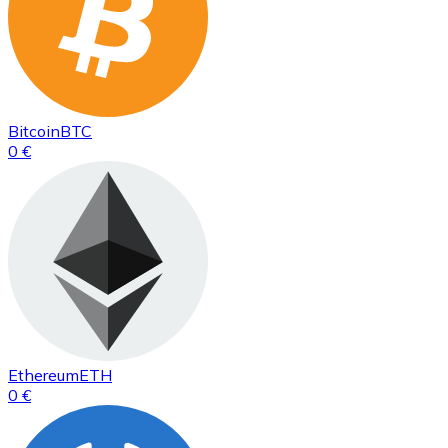
Bitcoin
BTC
0 €
Ethereum
ETH
0 €