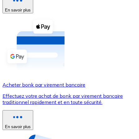
En savoir plus
Voir toutes
Coupons crypto
Achetez des cryptomonnaies en espèces et d'autres m
Acheter avec espèces
Virement SEPA
Ajoutez des fonds à votre compte Bitnovo ou effectuez 
Acheter avec virement bancaire
Acheter bonk par virement bancaire
Carte de crédit / débit
Effectuez votre achat de bonk par virement bancaire
Utilisez les cartes Visa et Mastercard pour acheter des
traditionnel rapidement et en toute sécurité.
Acheter avec carte
Boutique - Cartes
En savoir plus
Nouveau