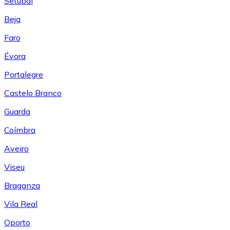
Setúbal
Beja
Faro
Évora
Portalegre
Castelo Branco
Guarda
Coímbra
Aveiro
Viseu
Braganza
Vila Real
Oporto