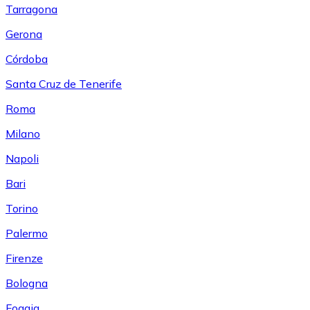
Tarragona
Gerona
Córdoba
Santa Cruz de Tenerife
Roma
Milano
Napoli
Bari
Torino
Palermo
Firenze
Bologna
Foggia