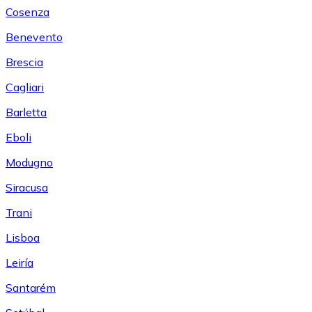
Cosenza
Benevento
Brescia
Cagliari
Barletta
Eboli
Modugno
Siracusa
Trani
Lisboa
Leiría
Santarém