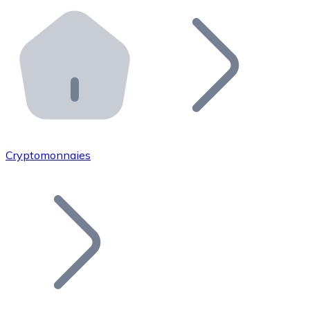
Effectuez des opérations de plus grande envergure. O
Distributeurs automatiques Bitnovo
Intégrez un ATM Bitnovo dans votre entreprise et per
API Bitnovo
Intégrez notre API dans votre écosystème.
Devenir Distributeur
Rejoignez notre réseau de distributeurs et commercialis
Cryptomonnaies
Lister un Token
Ajoutez le token de votre projet à notre service d'acha