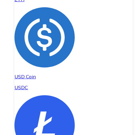
USD Coin
USDC