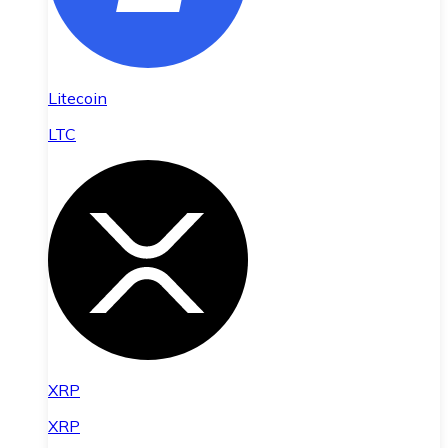
Litecoin
LTC
XRP
XRP