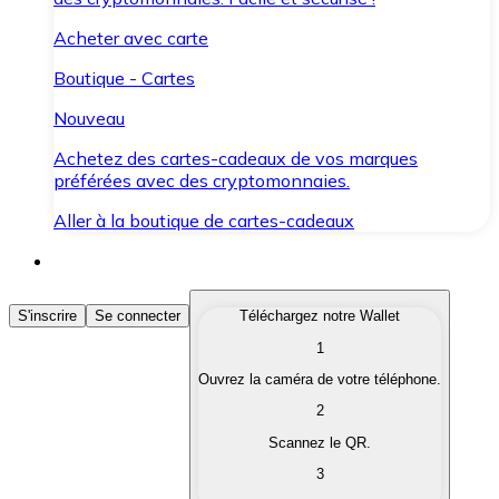
Acheter avec carte
Boutique - Cartes
Nouveau
Achetez des cartes-cadeaux de vos marques
préférées avec des cryptomonnaies.
Aller à la boutique de cartes-cadeaux
Acheter des Cryptomonnaies
S'inscrire
Se connecter
Téléchargez notre Wallet
1
Achetez les cryptomonnaies qui vous intéressent rapid
Ouvrez la caméra de votre téléphone.
Vendre des Cryptomonnaies
2
Convertissez vos cryptomonnaies en monnaie fiduciair
Scannez le QR.
3
Échanger (Swap)