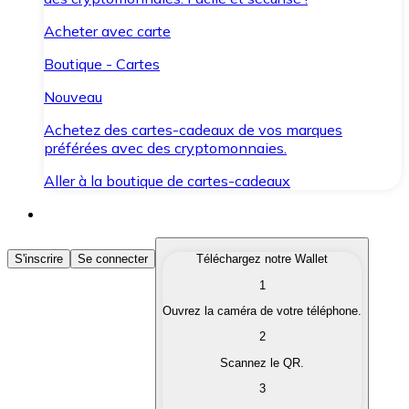
Acheter avec carte
Boutique - Cartes
Nouveau
Achetez des cartes-cadeaux de vos marques
préférées avec des cryptomonnaies.
Aller à la boutique de cartes-cadeaux
Acheter des Cryptomonnaies
S'inscrire
Se connecter
Téléchargez notre Wallet
1
Achetez les cryptomonnaies qui vous intéressent rapid
Ouvrez la caméra de votre téléphone.
Vendre des Cryptomonnaies
2
Convertissez vos cryptomonnaies en monnaie fiduciair
Scannez le QR.
3
Échanger (Swap)