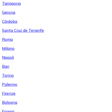
Tarragona
Gerona
Córdoba
Santa Cruz de Tenerife
Roma
Milano
Napoli
Bari
Torino
Palermo
Firenze
Bologna
Foggia