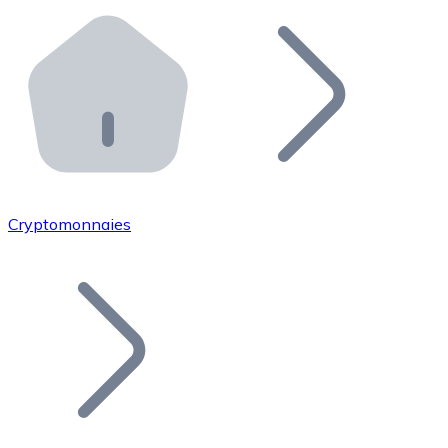
Effectuez des opérations de plus grande envergure. O
Distributeurs automatiques Bitnovo
Intégrez un ATM Bitnovo dans votre entreprise et per
API Bitnovo
Intégrez notre API dans votre écosystème.
Devenir Distributeur
Rejoignez notre réseau de distributeurs et commercialis
Cryptomonnaies
Lister un Token
Ajoutez le token de votre projet à notre service d'acha