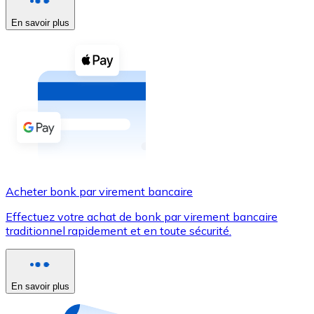
En savoir plus
Voir toutes
Coupons crypto
Achetez des cryptomonnaies en espèces et d'autres m
Acheter avec espèces
Virement SEPA
Ajoutez des fonds à votre compte Bitnovo ou effectuez 
Acheter avec virement bancaire
Acheter bonk par virement bancaire
Carte de crédit / débit
Effectuez votre achat de bonk par virement bancaire
Utilisez les cartes Visa et Mastercard pour acheter des
traditionnel rapidement et en toute sécurité.
Acheter avec carte
Boutique - Cartes
En savoir plus
Nouveau