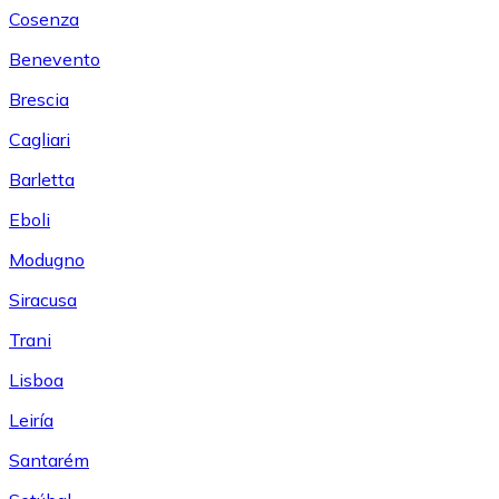
Cosenza
Benevento
Brescia
Cagliari
Barletta
Eboli
Modugno
Siracusa
Trani
Lisboa
Leiría
Santarém