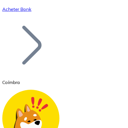
Acheter Bonk
Bitcoin
BTC
Coímbra
Ethereum
ETH