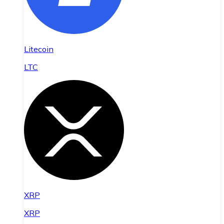
Litecoin
LTC
XRP
XRP