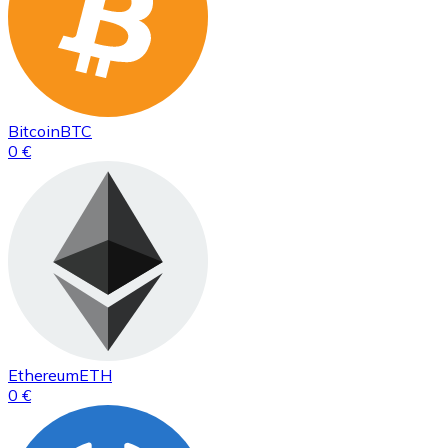
Bitcoin
BTC
0 €
Ethereum
ETH
0 €