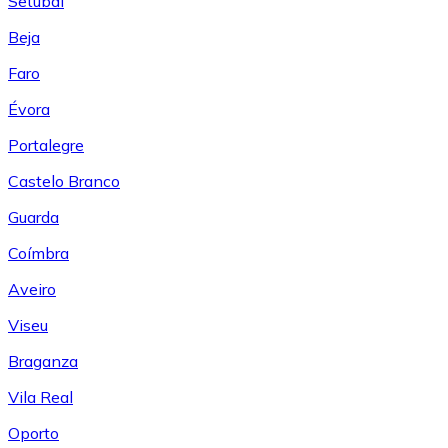
Setúbal
Beja
Faro
Évora
Portalegre
Castelo Branco
Guarda
Coímbra
Aveiro
Viseu
Braganza
Vila Real
Oporto