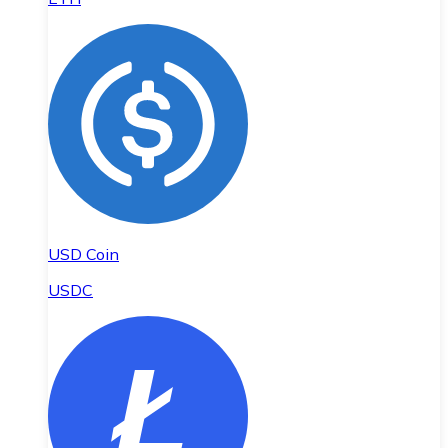
USD Coin
USDC