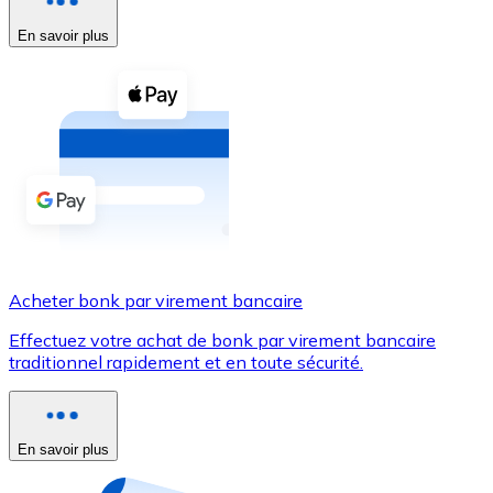
En savoir plus
Voir toutes
Coupons crypto
Achetez des cryptomonnaies en espèces et d'autres m
Acheter avec espèces
Virement SEPA
Ajoutez des fonds à votre compte Bitnovo ou effectuez 
Acheter avec virement bancaire
Acheter bonk par virement bancaire
Carte de crédit / débit
Effectuez votre achat de bonk par virement bancaire
Utilisez les cartes Visa et Mastercard pour acheter des
traditionnel rapidement et en toute sécurité.
Acheter avec carte
Boutique - Cartes
En savoir plus
Nouveau