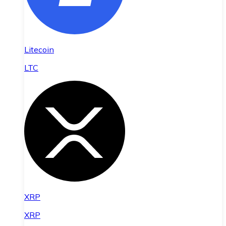
Litecoin
LTC
XRP
XRP