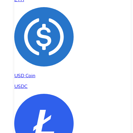
USD Coin
USDC