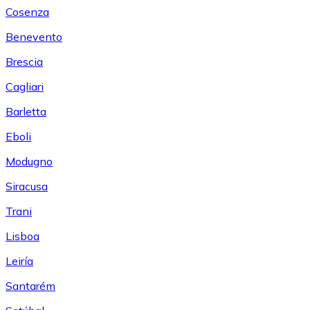
Cosenza
Benevento
Brescia
Cagliari
Barletta
Eboli
Modugno
Siracusa
Trani
Lisboa
Leiría
Santarém