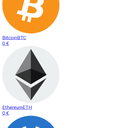
Bitcoin
BTC
0 €
Ethereum
ETH
0 €