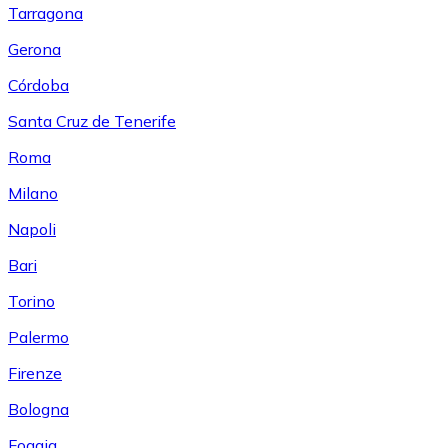
Tarragona
Gerona
Córdoba
Santa Cruz de Tenerife
Roma
Milano
Napoli
Bari
Torino
Palermo
Firenze
Bologna
Foggia