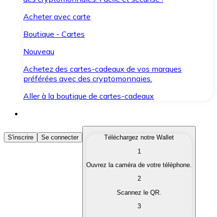
Acheter avec carte
Boutique - Cartes
Nouveau
Achetez des cartes-cadeaux de vos marques
préférées avec des cryptomonnaies.
Aller à la boutique de cartes-cadeaux
Acheter des Cryptomonnaies
S'inscrire
Se connecter
Téléchargez notre Wallet
1
Achetez les cryptomonnaies qui vous intéressent rapid
Ouvrez la caméra de votre téléphone.
Vendre des Cryptomonnaies
2
Convertissez vos cryptomonnaies en monnaie fiduciair
Scannez le QR.
3
Échanger (Swap)