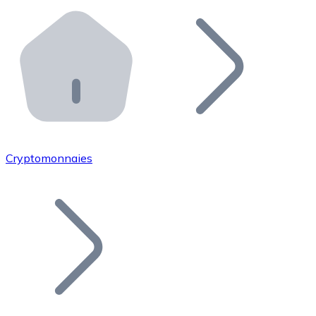
Effectuez des opérations de plus grande envergure. O
Distributeurs automatiques Bitnovo
Intégrez un ATM Bitnovo dans votre entreprise et per
API Bitnovo
Intégrez notre API dans votre écosystème.
Devenir Distributeur
Rejoignez notre réseau de distributeurs et commercialis
Cryptomonnaies
Lister un Token
Ajoutez le token de votre projet à notre service d'acha