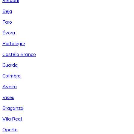
Setúbal
Beja
Faro
Évora
Portalegre
Castelo Branco
Guarda
Coímbra
Aveiro
Viseu
Braganza
Vila Real
Oporto