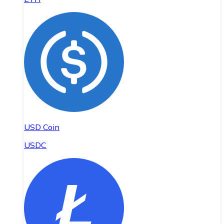
USD Coin
USDC