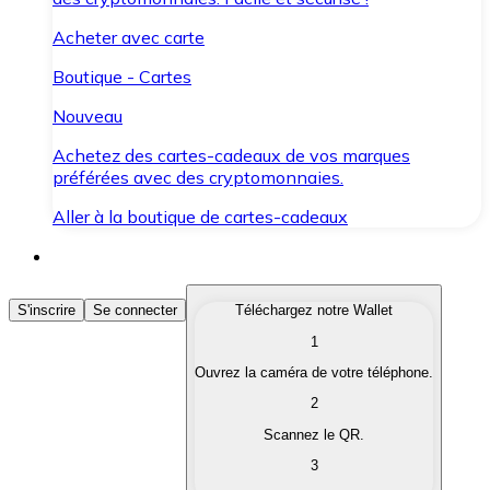
Acheter avec carte
Boutique - Cartes
Nouveau
Achetez des cartes-cadeaux de vos marques
préférées avec des cryptomonnaies.
Aller à la boutique de cartes-cadeaux
Acheter des Cryptomonnaies
S'inscrire
Se connecter
Téléchargez notre Wallet
1
Achetez les cryptomonnaies qui vous intéressent rapid
Ouvrez la caméra de votre téléphone.
Vendre des Cryptomonnaies
2
Convertissez vos cryptomonnaies en monnaie fiduciair
Scannez le QR.
3
Échanger (Swap)