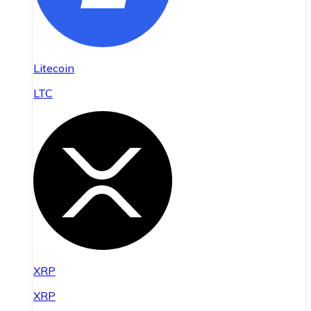
Litecoin
LTC
XRP
XRP