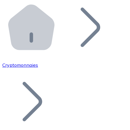
Effectuez des opérations de plus grande envergure. O
Distributeurs automatiques Bitnovo
Intégrez un ATM Bitnovo dans votre entreprise et per
API Bitnovo
Intégrez notre API dans votre écosystème.
Devenir Distributeur
Rejoignez notre réseau de distributeurs et commercialis
Cryptomonnaies
Lister un Token
Ajoutez le token de votre projet à notre service d'acha