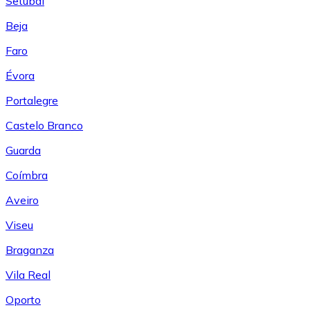
Setúbal
Beja
Faro
Évora
Portalegre
Castelo Branco
Guarda
Coímbra
Aveiro
Viseu
Braganza
Vila Real
Oporto