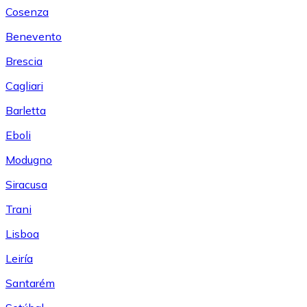
Cosenza
Benevento
Brescia
Cagliari
Barletta
Eboli
Modugno
Siracusa
Trani
Lisboa
Leiría
Santarém