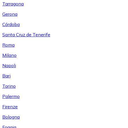
Tarragona
Gerona
Córdoba
Santa Cruz de Tenerife
Roma
Milano
Napoli
Bari
Torino
Palermo
Firenze
Bologna
Foggia