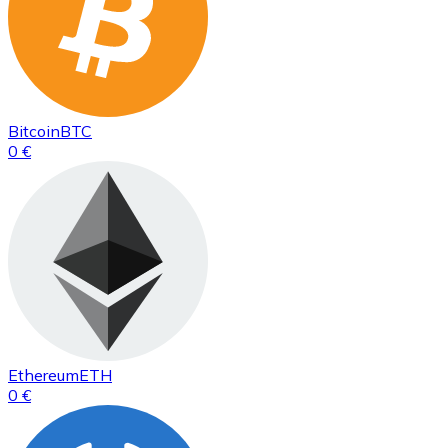
Bitcoin
BTC
0 €
Ethereum
ETH
0 €