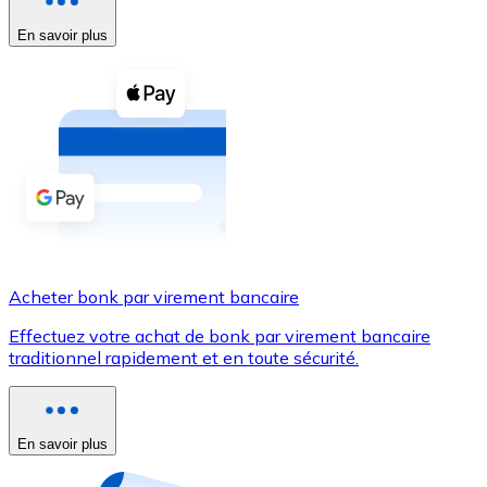
En savoir plus
Voir toutes
Coupons crypto
Achetez des cryptomonnaies en espèces et d'autres m
Acheter avec espèces
Virement SEPA
Ajoutez des fonds à votre compte Bitnovo ou effectuez 
Acheter avec virement bancaire
Acheter bonk par virement bancaire
Carte de crédit / débit
Effectuez votre achat de bonk par virement bancaire
Utilisez les cartes Visa et Mastercard pour acheter des
traditionnel rapidement et en toute sécurité.
Acheter avec carte
Boutique - Cartes
En savoir plus
Nouveau