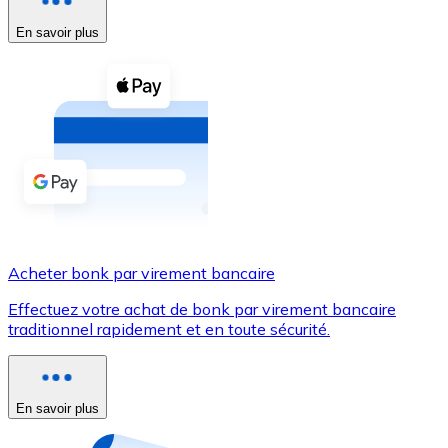
En savoir plus
Voir toutes
Coupons crypto
Achetez des cryptomonnaies en espèces et d'autres m
Acheter avec espèces
Virement SEPA
Ajoutez des fonds à votre compte Bitnovo ou effectuez 
Acheter avec virement bancaire
Acheter bonk par virement bancaire
Carte de crédit / débit
Effectuez votre achat de bonk par virement bancaire
Utilisez les cartes Visa et Mastercard pour acheter des
traditionnel rapidement et en toute sécurité.
Acheter avec carte
Boutique - Cartes
En savoir plus
Nouveau