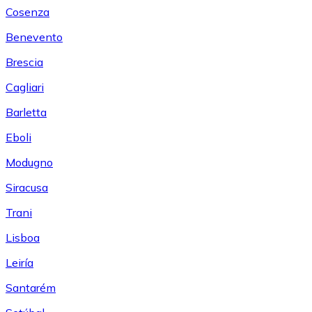
Cosenza
Benevento
Brescia
Cagliari
Barletta
Eboli
Modugno
Siracusa
Trani
Lisboa
Leiría
Santarém