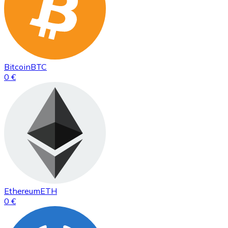
Bitcoin
BTC
0 €
Ethereum
ETH
0 €