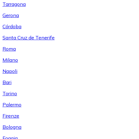
Tarragona
Gerona
Córdoba
Santa Cruz de Tenerife
Roma
Milano
Napoli
Bari
Torino
Palermo
Firenze
Bologna
Foggia