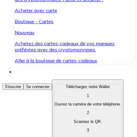
Acheter avec carte
Boutique - Cartes
Nouveau
Achetez des cartes-cadeaux de vos marques
préférées avec des cryptomonnaies.
Aller à la boutique de cartes-cadeaux
Acheter des Cryptomonnaies
S'inscrire
Se connecter
Téléchargez notre Wallet
1
Achetez les cryptomonnaies qui vous intéressent rapid
Ouvrez la caméra de votre téléphone.
Vendre des Cryptomonnaies
2
Convertissez vos cryptomonnaies en monnaie fiduciair
Scannez le QR.
3
Échanger (Swap)