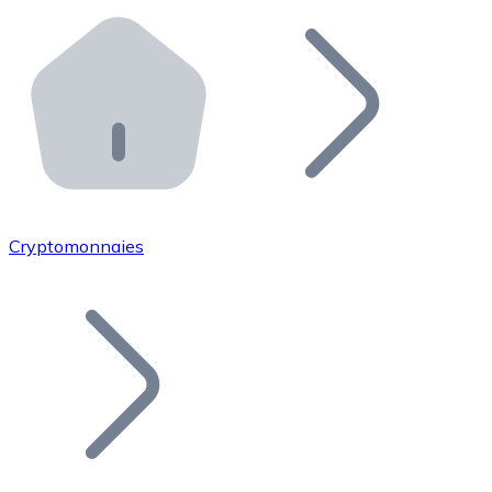
Effectuez des opérations de plus grande envergure. O
Distributeurs automatiques Bitnovo
Intégrez un ATM Bitnovo dans votre entreprise et per
API Bitnovo
Intégrez notre API dans votre écosystème.
Devenir Distributeur
Rejoignez notre réseau de distributeurs et commercialis
Cryptomonnaies
Lister un Token
Ajoutez le token de votre projet à notre service d'acha