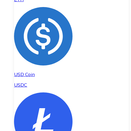
USD Coin
USDC