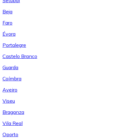
Setúbal
Beja
Faro
Évora
Portalegre
Castelo Branco
Guarda
Coímbra
Aveiro
Viseu
Braganza
Vila Real
Oporto