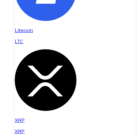
Litecoin
LTC
XRP
XRP