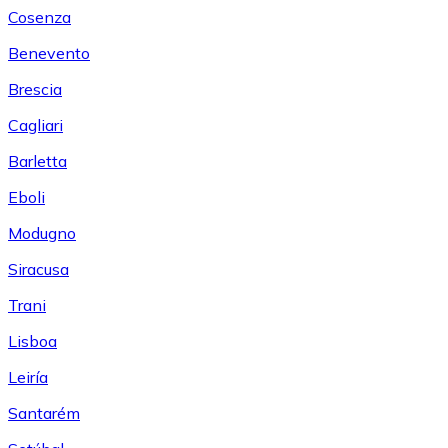
Cosenza
Benevento
Brescia
Cagliari
Barletta
Eboli
Modugno
Siracusa
Trani
Lisboa
Leiría
Santarém