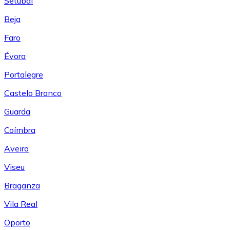
Setúbal
Beja
Faro
Évora
Portalegre
Castelo Branco
Guarda
Coímbra
Aveiro
Viseu
Braganza
Vila Real
Oporto