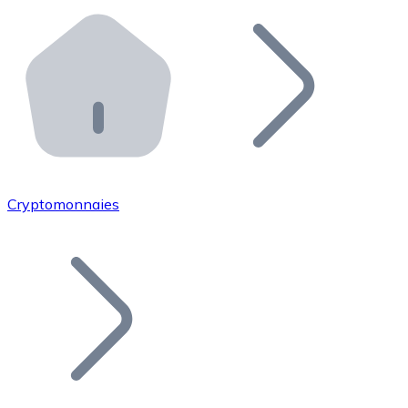
Effectuez des opérations de plus grande envergure. O
Distributeurs automatiques Bitnovo
Intégrez un ATM Bitnovo dans votre entreprise et per
API Bitnovo
Intégrez notre API dans votre écosystème.
Devenir Distributeur
Rejoignez notre réseau de distributeurs et commercialis
Cryptomonnaies
Lister un Token
Ajoutez le token de votre projet à notre service d'acha