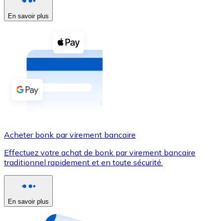
En savoir plus
Voir toutes
Coupons crypto
Achetez des cryptomonnaies en espèces et d'autres m
Acheter avec espèces
Virement SEPA
Ajoutez des fonds à votre compte Bitnovo ou effectuez 
Acheter avec virement bancaire
Acheter bonk par virement bancaire
Carte de crédit / débit
Effectuez votre achat de bonk par virement bancaire
Utilisez les cartes Visa et Mastercard pour acheter des
traditionnel rapidement et en toute sécurité.
Acheter avec carte
Boutique - Cartes
En savoir plus
Nouveau