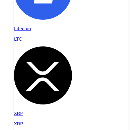
Litecoin
LTC
XRP
XRP