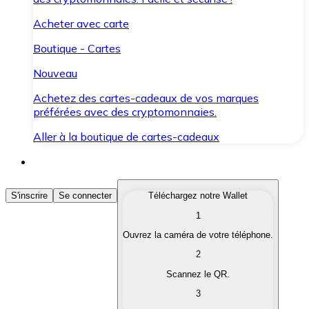
Acheter avec carte
Boutique - Cartes
Nouveau
Achetez des cartes-cadeaux de vos marques
préférées avec des cryptomonnaies.
Aller à la boutique de cartes-cadeaux
Acheter des Cryptomonnaies
S'inscrire
Se connecter
Téléchargez notre Wallet
1
Achetez les cryptomonnaies qui vous intéressent rapid
Ouvrez la caméra de votre téléphone.
Vendre des Cryptomonnaies
2
Convertissez vos cryptomonnaies en monnaie fiduciair
Scannez le QR.
3
Échanger (Swap)