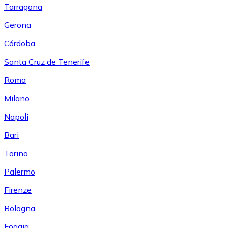
Tarragona
Gerona
Córdoba
Santa Cruz de Tenerife
Roma
Milano
Napoli
Bari
Torino
Palermo
Firenze
Bologna
Foggia