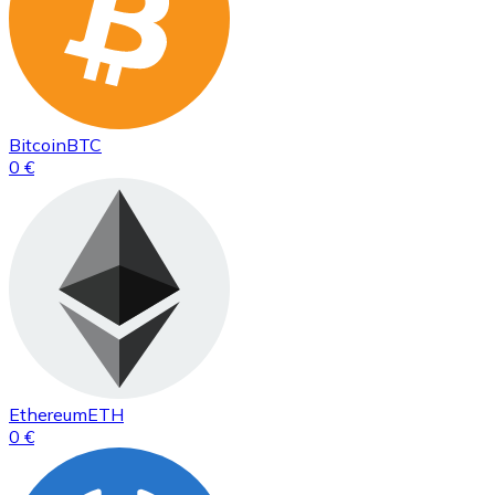
Bitcoin
BTC
0 €
Ethereum
ETH
0 €