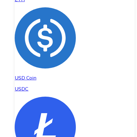
USD Coin
USDC