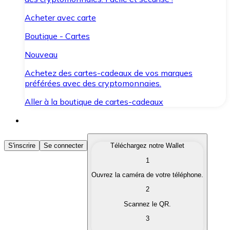
Acheter avec carte
Boutique - Cartes
Nouveau
Achetez des cartes-cadeaux de vos marques
préférées avec des cryptomonnaies.
Aller à la boutique de cartes-cadeaux
Acheter des Cryptomonnaies
S'inscrire
Se connecter
Téléchargez notre Wallet
1
Achetez les cryptomonnaies qui vous intéressent rapid
Ouvrez la caméra de votre téléphone.
Vendre des Cryptomonnaies
2
Convertissez vos cryptomonnaies en monnaie fiduciair
Scannez le QR.
3
Échanger (Swap)