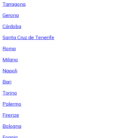
Tarragona
Gerona
Córdoba
Santa Cruz de Tenerife
Roma
Milano
Napoli
Bari
Torino
Palermo
Firenze
Bologna
Foggia