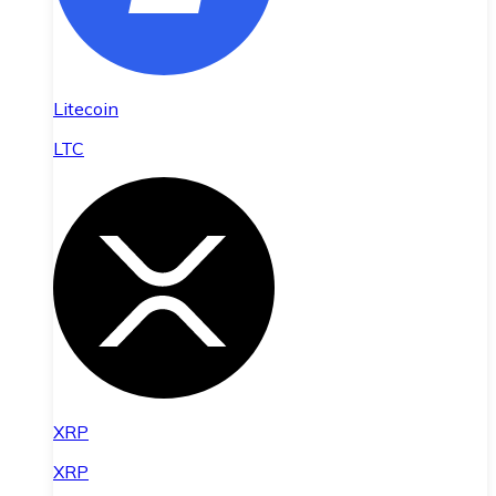
Litecoin
LTC
XRP
XRP