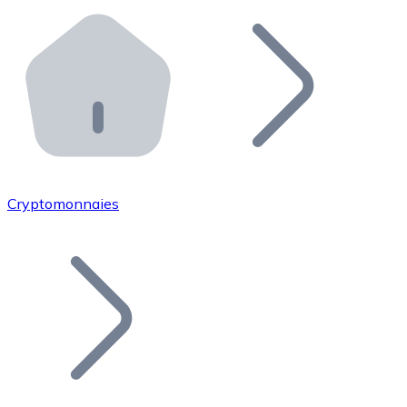
Effectuez des opérations de plus grande envergure. O
Distributeurs automatiques Bitnovo
Intégrez un ATM Bitnovo dans votre entreprise et per
API Bitnovo
Intégrez notre API dans votre écosystème.
Devenir Distributeur
Rejoignez notre réseau de distributeurs et commercialis
Cryptomonnaies
Lister un Token
Ajoutez le token de votre projet à notre service d'acha