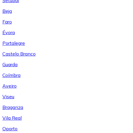
Setúbal
Beja
Faro
Évora
Portalegre
Castelo Branco
Guarda
Coímbra
Aveiro
Viseu
Braganza
Vila Real
Oporto