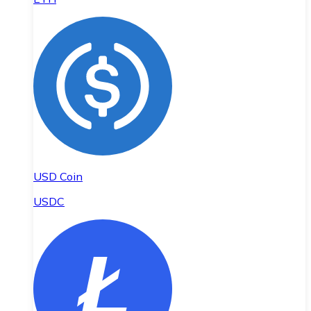
USD Coin
USDC