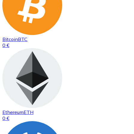
Bitcoin
BTC
0 €
Ethereum
ETH
0 €