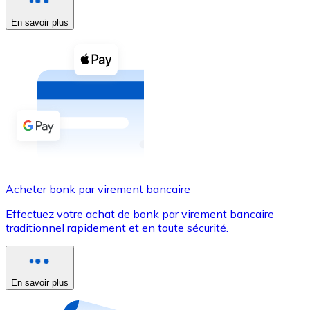
En savoir plus
Voir toutes
Coupons crypto
Achetez des cryptomonnaies en espèces et d'autres m
Acheter avec espèces
Virement SEPA
Ajoutez des fonds à votre compte Bitnovo ou effectuez 
Acheter avec virement bancaire
Acheter bonk par virement bancaire
Carte de crédit / débit
Effectuez votre achat de bonk par virement bancaire
Utilisez les cartes Visa et Mastercard pour acheter des
traditionnel rapidement et en toute sécurité.
Acheter avec carte
Boutique - Cartes
En savoir plus
Nouveau