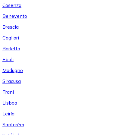
Cosenza
Benevento
Brescia
Cagliari
Barletta
Eboli
Modugno
Siracusa
Trani
Lisboa
Leiría
Santarém