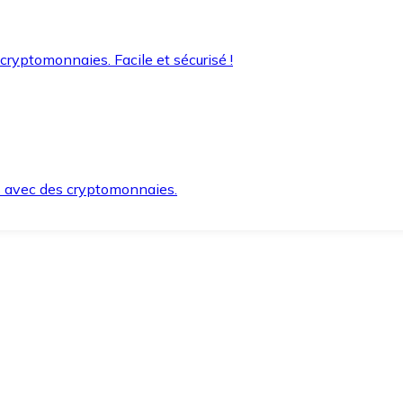
 cryptomonnaies. Facile et sécurisé !
s avec des cryptomonnaies.
ement et en toute sécurité.
e lorsque vous en avez besoin.