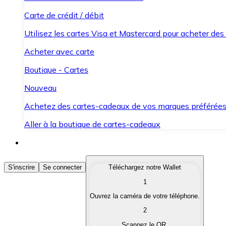
Carte de crédit / débit
Utilisez les cartes Visa et Mastercard pour acheter des
Acheter avec carte
Boutique - Cartes
Nouveau
Achetez des cartes-cadeaux de vos marques préférée
Aller à la boutique de cartes-cadeaux
Acheter des Cryptomonnaies
S'inscrire
Se connecter
Téléchargez notre Wallet
1
Achetez les cryptomonnaies qui vous intéressent rapid
Ouvrez la caméra de votre téléphone.
Vendre des Cryptomonnaies
2
Convertissez vos cryptomonnaies en monnaie fiduciair
Scannez le QR.