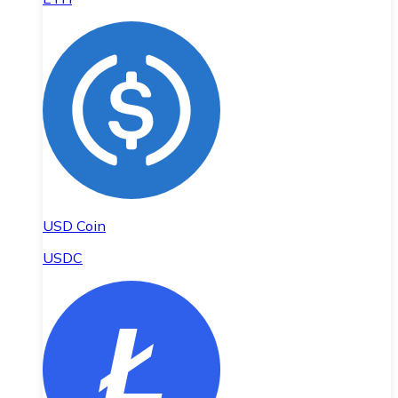
USD Coin
USDC