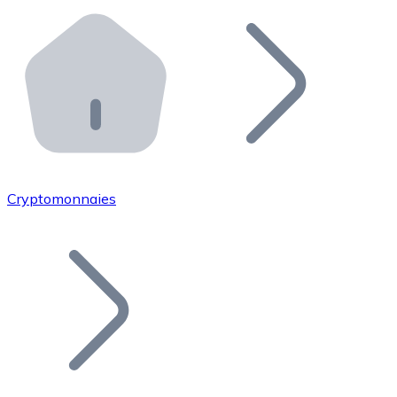
Effectuez des opérations de plus grande envergure. O
Distributeurs automatiques Bitnovo
Intégrez un ATM Bitnovo dans votre entreprise et per
API Bitnovo
Intégrez notre API dans votre écosystème.
Devenir Distributeur
Rejoignez notre réseau de distributeurs et commercialis
Cryptomonnaies
Lister un Token
Ajoutez le token de votre projet à notre service d'acha