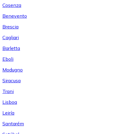
Cosenza
Benevento
Brescia
Cagliari
Barletta
Eboli
Modugno
Siracusa
Trani
Lisboa
Leiría
Santarém