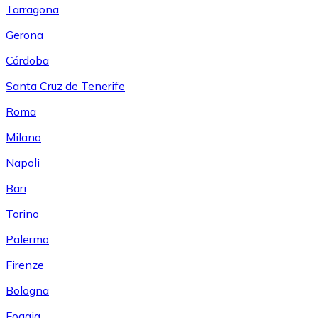
Tarragona
Gerona
Córdoba
Santa Cruz de Tenerife
Roma
Milano
Napoli
Bari
Torino
Palermo
Firenze
Bologna
Foggia