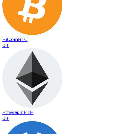
Bitcoin
BTC
0 €
Ethereum
ETH
0 €