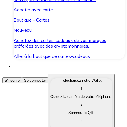
Acheter avec carte
Boutique - Cartes
Nouveau
Achetez des cartes-cadeaux de vos marques
préférées avec des cryptomonnaies.
Aller à la boutique de cartes-cadeaux
Acheter des Cryptomonnaies
S'inscrire
Se connecter
Téléchargez notre Wallet
1
Achetez les cryptomonnaies qui vous intéressent rapid
Ouvrez la caméra de votre téléphone.
Vendre des Cryptomonnaies
2
Convertissez vos cryptomonnaies en monnaie fiduciair
Scannez le QR.
3
Échanger (Swap)