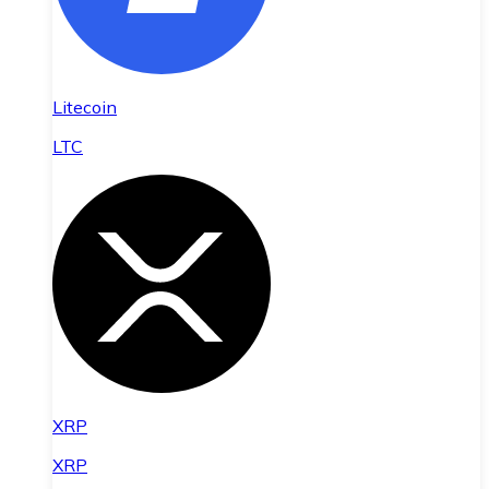
Litecoin
LTC
XRP
XRP