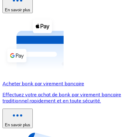
En savoir plus
Voir toutes
Coupons crypto
Achetez des cryptomonnaies en espèces et d'autres m
Acheter avec espèces
Virement SEPA
Ajoutez des fonds à votre compte Bitnovo ou effectuez 
Acheter avec virement bancaire
Acheter bonk par virement bancaire
Carte de crédit / débit
Effectuez votre achat de bonk par virement bancaire
Utilisez les cartes Visa et Mastercard pour acheter des
traditionnel rapidement et en toute sécurité.
Acheter avec carte
Boutique - Cartes
En savoir plus
Nouveau