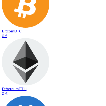
Bitcoin
BTC
0 €
Ethereum
ETH
0 €