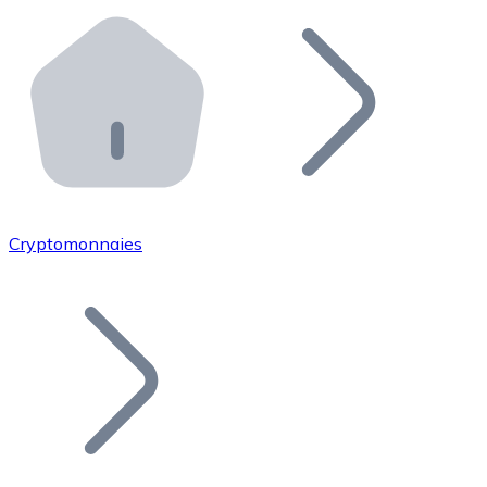
Effectuez des opérations de plus grande envergure. O
Distributeurs automatiques Bitnovo
Intégrez un ATM Bitnovo dans votre entreprise et per
API Bitnovo
Intégrez notre API dans votre écosystème.
Devenir Distributeur
Rejoignez notre réseau de distributeurs et commercialis
Cryptomonnaies
Lister un Token
Ajoutez le token de votre projet à notre service d'acha