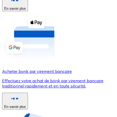
En savoir plus
Voir toutes
Coupons crypto
Achetez des cryptomonnaies en espèces et d'autres m
Acheter avec espèces
Virement SEPA
Ajoutez des fonds à votre compte Bitnovo ou effectuez 
Acheter avec virement bancaire
Acheter bonk par virement bancaire
Carte de crédit / débit
Effectuez votre achat de bonk par virement bancaire
Utilisez les cartes Visa et Mastercard pour acheter des
traditionnel rapidement et en toute sécurité.
Acheter avec carte
Boutique - Cartes
En savoir plus
Nouveau