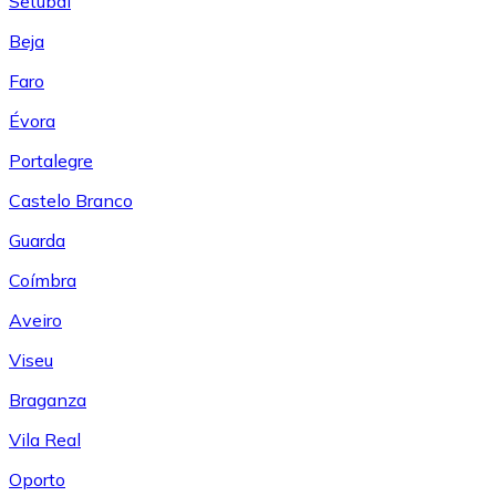
Setúbal
Beja
Faro
Évora
Portalegre
Castelo Branco
Guarda
Coímbra
Aveiro
Viseu
Braganza
Vila Real
Oporto