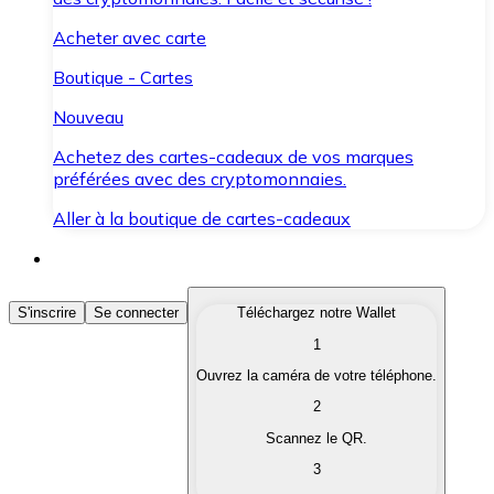
Acheter avec carte
Boutique - Cartes
Nouveau
Achetez des cartes-cadeaux de vos marques
préférées avec des cryptomonnaies.
Aller à la boutique de cartes-cadeaux
Acheter des Cryptomonnaies
S'inscrire
Se connecter
Téléchargez notre Wallet
1
Achetez les cryptomonnaies qui vous intéressent rapid
Ouvrez la caméra de votre téléphone.
Vendre des Cryptomonnaies
2
Convertissez vos cryptomonnaies en monnaie fiduciair
Scannez le QR.
3
Échanger (Swap)