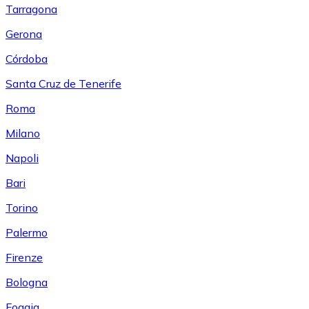
Tarragona
Gerona
Córdoba
Santa Cruz de Tenerife
Roma
Milano
Napoli
Bari
Torino
Palermo
Firenze
Bologna
Foggia