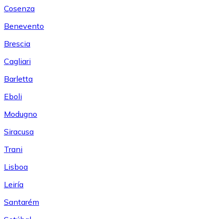
Cosenza
Benevento
Brescia
Cagliari
Barletta
Eboli
Modugno
Siracusa
Trani
Lisboa
Leiría
Santarém