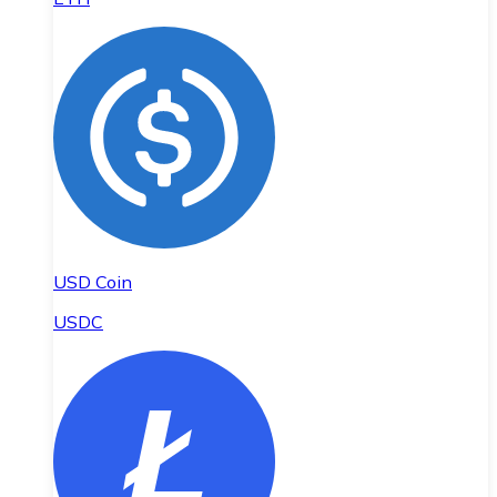
USD Coin
USDC