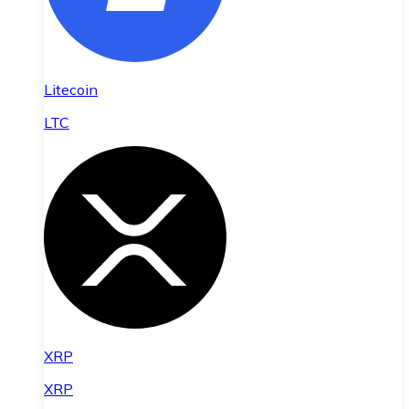
Litecoin
LTC
XRP
XRP