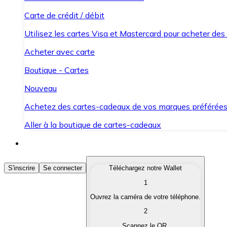
Carte de crédit / débit
Utilisez les cartes Visa et Mastercard pour acheter des
Acheter avec carte
Boutique - Cartes
Nouveau
Achetez des cartes-cadeaux de vos marques préférée
Aller à la boutique de cartes-cadeaux
Acheter des Cryptomonnaies
S'inscrire
Se connecter
Téléchargez notre Wallet
1
Achetez les cryptomonnaies qui vous intéressent rapid
Ouvrez la caméra de votre téléphone.
Vendre des Cryptomonnaies
2
Convertissez vos cryptomonnaies en monnaie fiduciair
Scannez le QR.