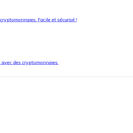
 cryptomonnaies. Facile et sécurisé !
s avec des cryptomonnaies.
ement et en toute sécurité.
e lorsque vous en avez besoin.