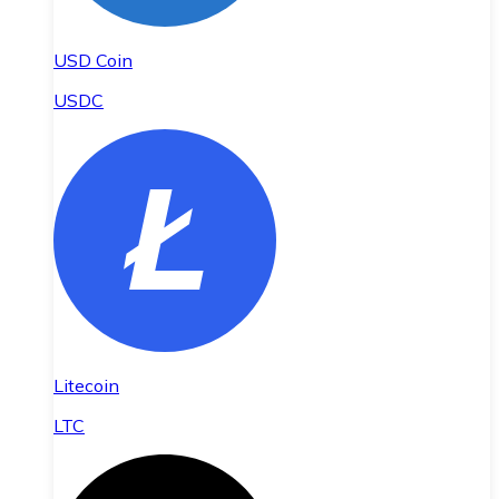
USD Coin
USDC
Litecoin
LTC