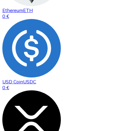
Ethereum
ETH
0 €
USD Coin
USDC
0 €