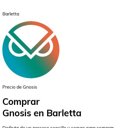
Barletta
Ethereum
ETH
Precio de Gnosis
Comprar
Gnosis en Barletta
USD Coin
Disfruta de un proceso sencillo y seguro para comprar,