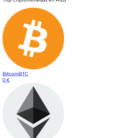
Bitcoin
BTC
0 €