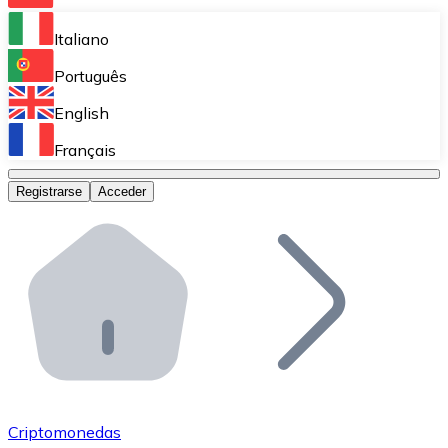
Bitnovo Ramp
Italiano
Integra nuestra solución en tu plataforma.
Português
Bitnovo Giftcards
English
Vende nuestras tarjetas regalo en tu negocio.
Français
Bitnovo OTC
Registrarse
Acceder
Realiza operaciones de gran volumen.
Bitnovo ATM
Integra un ATM Bitnovo en tu negocio y permite que t
Bitnovo API
Integra nuestra API en tu ecosistema.
Conviértete en Distribuidor
Únete a nuestra red de distribuidores.
Criptomonedas