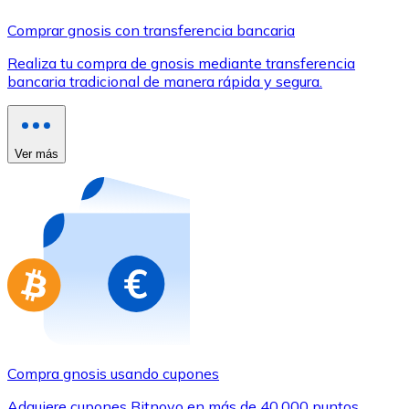
Comprar con Transferencia
Comprar gnosis con transferencia bancaria
Tarjeta de crédito / débito
Realiza tu compra de gnosis mediante transferencia
Utiliza tarjetas Visa y Mastercard para comprar criptom
bancaria tradicional de manera rápida y segura.
Comprar con tarjeta
Tienda - Tarjetas regalo
Ver más
Nuevo
Compra tarjetas regalo de tus marcas favoritas con cr
Ir a la tienda de tarjetas regalo
Compra gnosis usando cupones
Adquiere cupones Bitnovo en más de 40.000 puntos