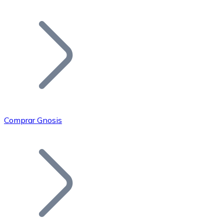
Listar Token
Añade tu proyecto a nuestro ecosistema.
Comprar Gnosis
Bitcoin
BTC