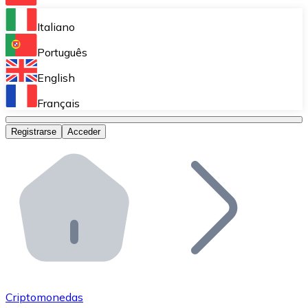
Bitnovo Ramp
Italiano
Integra nuestra solución en tu plataforma.
Português
Bitnovo Giftcards
English
Vende nuestras tarjetas regalo en tu negocio.
Français
Bitnovo OTC
Registrarse
Acceder
Realiza operaciones de gran volumen.
Bitnovo ATM
Integra un ATM Bitnovo en tu negocio y permite que t
Bitnovo API
Integra nuestra API en tu ecosistema.
Conviértete en Distribuidor
Únete a nuestra red de distribuidores.
Criptomonedas