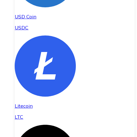
USD Coin
USDC
Litecoin
LTC