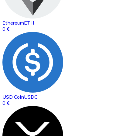
Ethereum
ETH
0 €
USD Coin
USDC
0 €