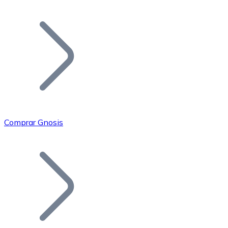
Listar Token
Añade tu proyecto a nuestro ecosistema.
Comprar Gnosis
Bitcoin
BTC