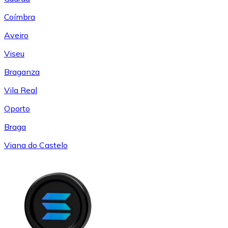
Coímbra
Aveiro
Viseu
Braganza
Vila Real
Oporto
Braga
Viana do Castelo