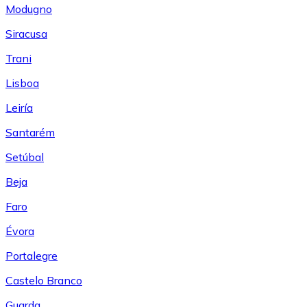
Modugno
Siracusa
Trani
Lisboa
Leiría
Santarém
Setúbal
Beja
Faro
Évora
Portalegre
Castelo Branco
Guarda