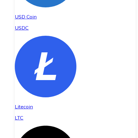
USD Coin
USDC
Litecoin
LTC