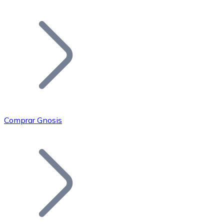
Listar Token
Añade tu proyecto a nuestro ecosistema.
Comprar Gnosis
Bitcoin
BTC