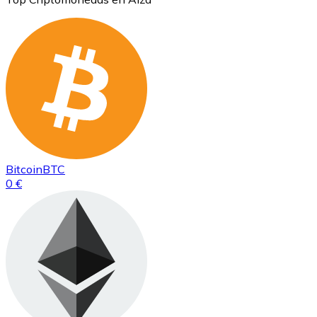
Bitcoin
BTC
0 €