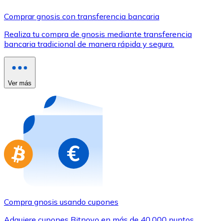
Comprar con Transferencia
Comprar gnosis con transferencia bancaria
Tarjeta de crédito / débito
Realiza tu compra de gnosis mediante transferencia
Utiliza tarjetas Visa y Mastercard para comprar criptom
bancaria tradicional de manera rápida y segura.
Comprar con tarjeta
Tienda - Tarjetas regalo
Ver más
Nuevo
Compra tarjetas regalo de tus marcas favoritas con cr
Ir a la tienda de tarjetas regalo
Compra gnosis usando cupones
Adquiere cupones Bitnovo en más de 40.000 puntos