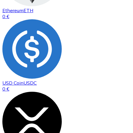
Ethereum
ETH
0 €
USD Coin
USDC
0 €