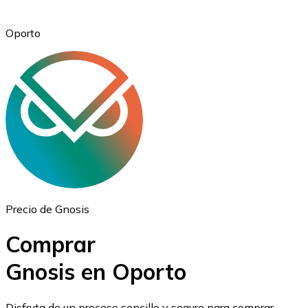
Oporto
Ethereum
ETH
Precio de Gnosis
Comprar
Gnosis en Oporto
USD Coin
Disfruta de un proceso sencillo y seguro para comprar,