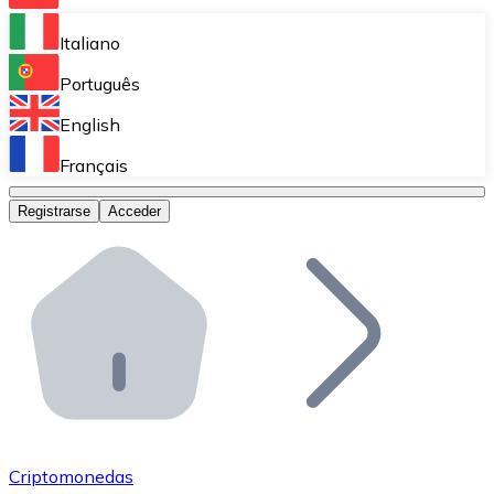
Bitnovo Ramp
Italiano
Integra nuestra solución en tu plataforma.
Português
Bitnovo Giftcards
English
Vende nuestras tarjetas regalo en tu negocio.
Français
Bitnovo OTC
Registrarse
Acceder
Realiza operaciones de gran volumen.
Bitnovo ATM
Integra un ATM Bitnovo en tu negocio y permite que t
Bitnovo API
Integra nuestra API en tu ecosistema.
Conviértete en Distribuidor
Únete a nuestra red de distribuidores.
Criptomonedas