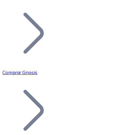
Listar Token
Añade tu proyecto a nuestro ecosistema.
Comprar Gnosis
Bitcoin
BTC