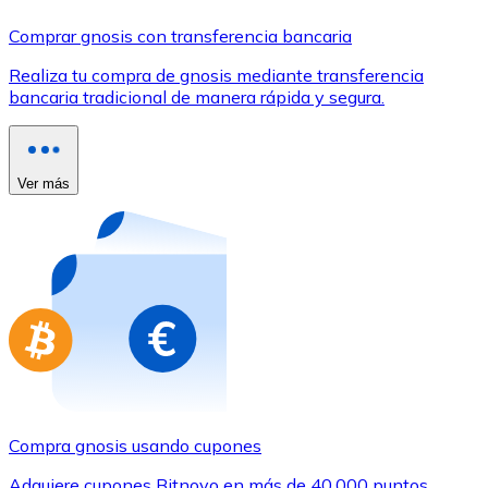
Comprar con Transferencia
Comprar gnosis con transferencia bancaria
Tarjeta de crédito / débito
Realiza tu compra de gnosis mediante transferencia
Utiliza tarjetas Visa y Mastercard para comprar criptom
bancaria tradicional de manera rápida y segura.
Comprar con tarjeta
Tienda - Tarjetas regalo
Ver más
Nuevo
Compra tarjetas regalo de tus marcas favoritas con cr
Ir a la tienda de tarjetas regalo
Compra gnosis usando cupones
Adquiere cupones Bitnovo en más de 40.000 puntos