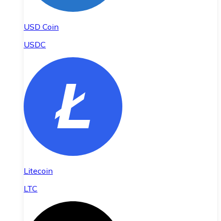
USD Coin
USDC
Litecoin
LTC