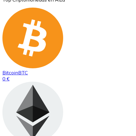
Bitcoin
BTC
0 €