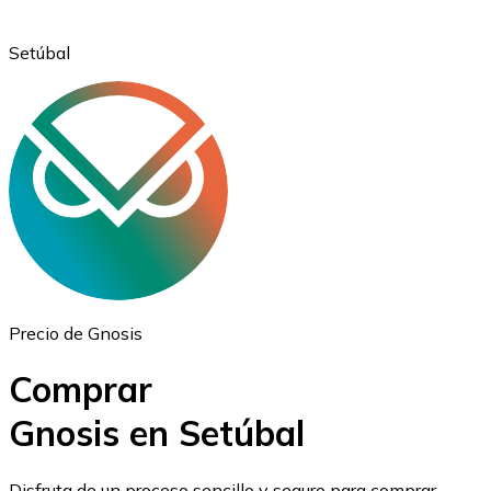
Setúbal
Ethereum
ETH
Precio de Gnosis
Comprar
Gnosis en Setúbal
USD Coin
Disfruta de un proceso sencillo y seguro para comprar,