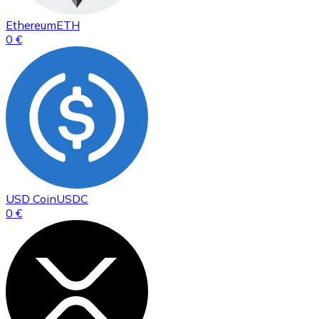
Ethereum
ETH
0 €
USD Coin
USDC
0 €