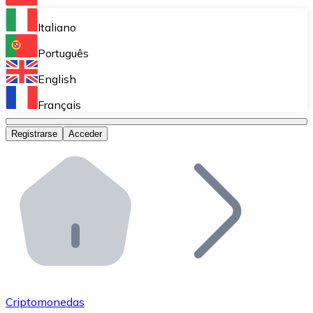
Bitnovo Ramp
Italiano
Integra nuestra solución en tu plataforma.
Português
Bitnovo Giftcards
English
Vende nuestras tarjetas regalo en tu negocio.
Français
Bitnovo OTC
Registrarse
Acceder
Realiza operaciones de gran volumen.
Bitnovo ATM
Integra un ATM Bitnovo en tu negocio y permite que t
Bitnovo API
Integra nuestra API en tu ecosistema.
Conviértete en Distribuidor
Únete a nuestra red de distribuidores.
Criptomonedas