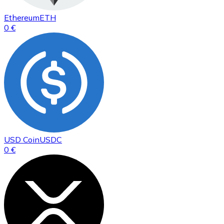
Ethereum
ETH
0 €
USD Coin
USDC
0 €