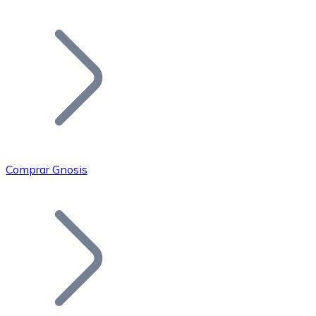
Listar Token
Añade tu proyecto a nuestro ecosistema.
Comprar Gnosis
Bitcoin
BTC