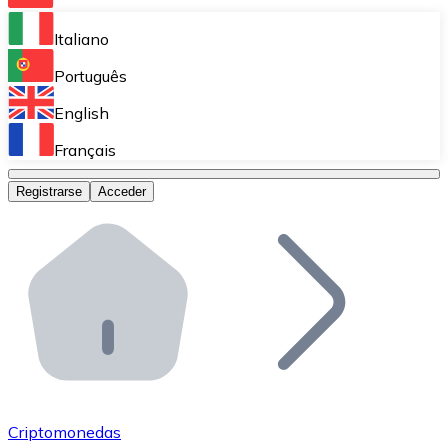
Bitnovo Ramp
Italiano
Integra nuestra solución en tu plataforma.
Português
Bitnovo Giftcards
English
Vende nuestras tarjetas regalo en tu negocio.
Français
Bitnovo OTC
Registrarse
Acceder
Realiza operaciones de gran volumen.
Bitnovo ATM
Integra un ATM Bitnovo en tu negocio y permite que t
Bitnovo API
Integra nuestra API en tu ecosistema.
Conviértete en Distribuidor
Únete a nuestra red de distribuidores.
Criptomonedas