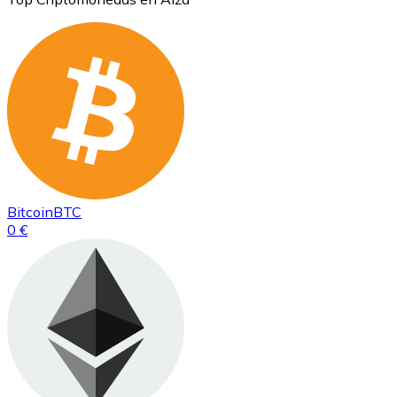
Bitcoin
BTC
0 €