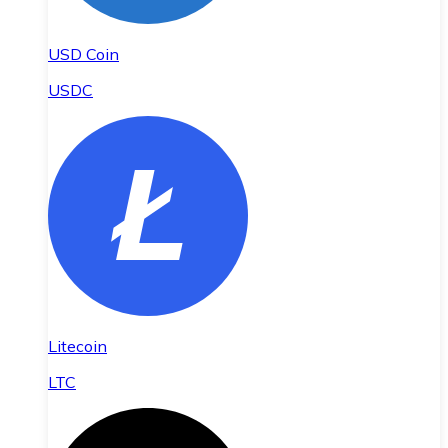
USD Coin
USDC
Litecoin
LTC