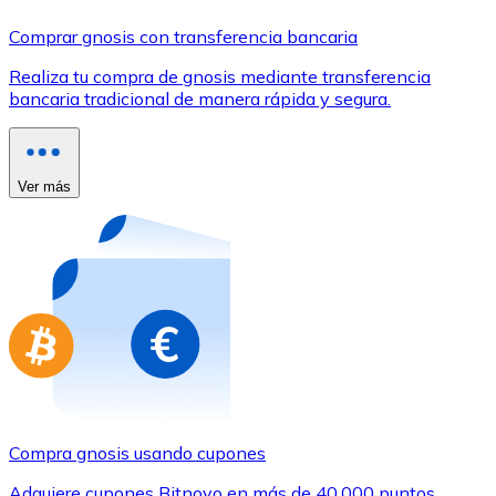
Comprar con Transferencia
Comprar gnosis con transferencia bancaria
Tarjeta de crédito / débito
Realiza tu compra de gnosis mediante transferencia
Utiliza tarjetas Visa y Mastercard para comprar criptom
bancaria tradicional de manera rápida y segura.
Comprar con tarjeta
Tienda - Tarjetas regalo
Ver más
Nuevo
Compra tarjetas regalo de tus marcas favoritas con cr
Ir a la tienda de tarjetas regalo
Compra gnosis usando cupones
Adquiere cupones Bitnovo en más de 40.000 puntos