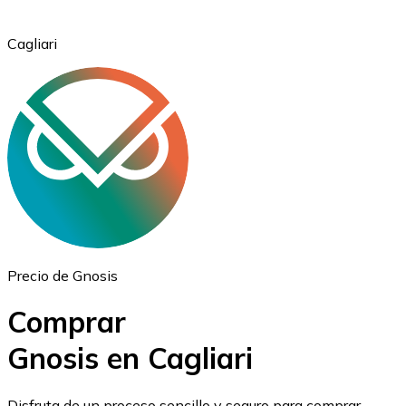
Cagliari
Ethereum
ETH
Precio de Gnosis
Comprar
Gnosis en Cagliari
USD Coin
Disfruta de un proceso sencillo y seguro para comprar,