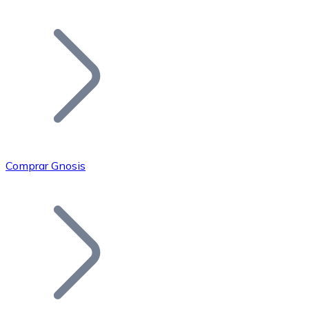
Listar Token
Añade tu proyecto a nuestro ecosistema.
Comprar Gnosis
Bitcoin
BTC