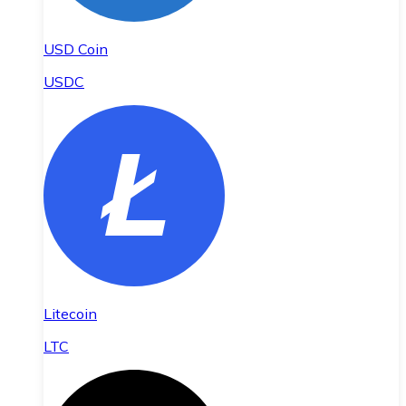
USD Coin
USDC
Litecoin
LTC