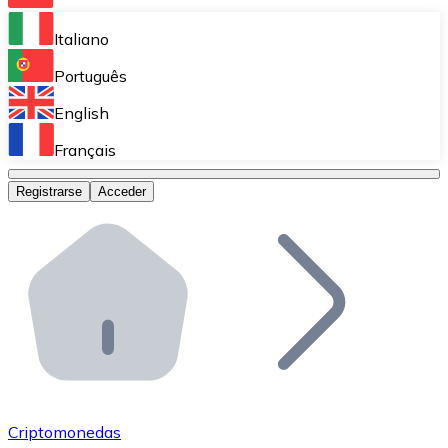
Bitnovo Ramp
Italiano
Integra nuestra solución en tu plataforma.
Português
Bitnovo Giftcards
English
Vende nuestras tarjetas regalo en tu negocio.
Français
Bitnovo OTC
Registrarse
Acceder
Realiza operaciones de gran volumen.
Bitnovo ATM
Integra un ATM Bitnovo en tu negocio y permite que t
Bitnovo API
Integra nuestra API en tu ecosistema.
Conviértete en Distribuidor
Únete a nuestra red de distribuidores.
Criptomonedas