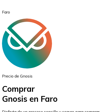
Faro
Ethereum
ETH
Precio de Gnosis
Comprar
Gnosis en Faro
USD Coin
Disfruta de un proceso sencillo y seguro para comprar,