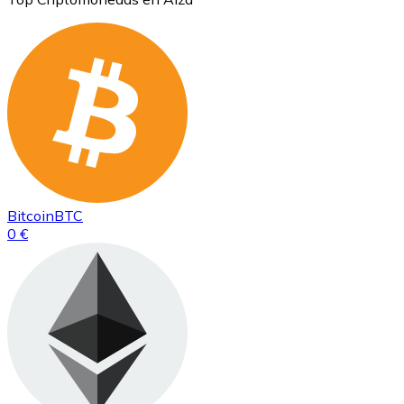
Bitcoin
BTC
0 €