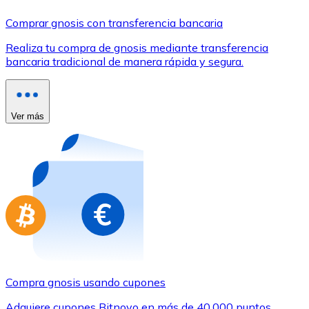
Comprar con Transferencia
Comprar gnosis con transferencia bancaria
Tarjeta de crédito / débito
Realiza tu compra de gnosis mediante transferencia
Utiliza tarjetas Visa y Mastercard para comprar criptom
bancaria tradicional de manera rápida y segura.
Comprar con tarjeta
Tienda - Tarjetas regalo
Ver más
Nuevo
Compra tarjetas regalo de tus marcas favoritas con cr
Ir a la tienda de tarjetas regalo
Compra gnosis usando cupones
Adquiere cupones Bitnovo en más de 40.000 puntos