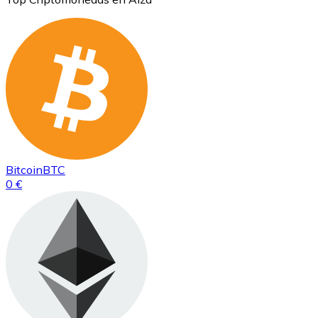
Bitcoin
BTC
0 €