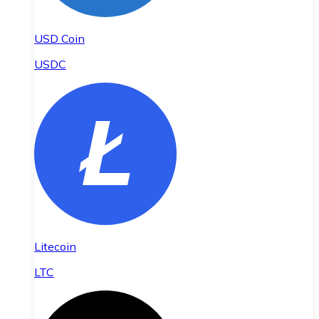
USD Coin
USDC
Litecoin
LTC