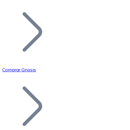
Listar Token
Añade tu proyecto a nuestro ecosistema.
Comprar Gnosis
Bitcoin
BTC