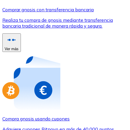
Comprar con Transferencia
Comprar gnosis con transferencia bancaria
Tarjeta de crédito / débito
Realiza tu compra de gnosis mediante transferencia
Utiliza tarjetas Visa y Mastercard para comprar criptom
bancaria tradicional de manera rápida y segura.
Comprar con tarjeta
Tienda - Tarjetas regalo
Ver más
Nuevo
Compra tarjetas regalo de tus marcas favoritas con cr
Ir a la tienda de tarjetas regalo
Compra gnosis usando cupones
Adquiere cupones Bitnovo en más de 40.000 puntos