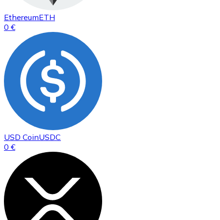
Ethereum
ETH
0 €
USD Coin
USDC
0 €