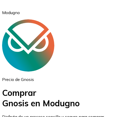
Modugno
Ethereum
ETH
Precio de Gnosis
Comprar
Gnosis en Modugno
USD Coin
Disfruta de un proceso sencillo y seguro para comprar,