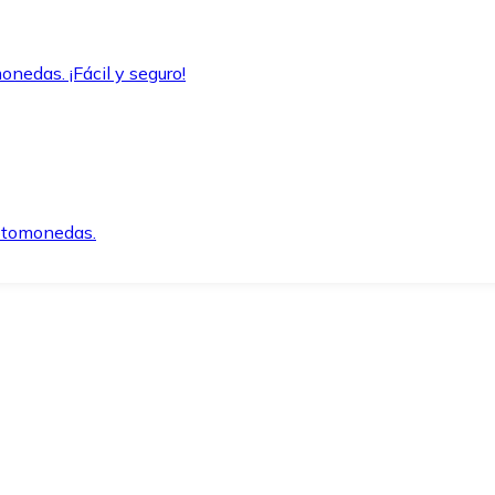
onedas. ¡Fácil y seguro!
iptomonedas.
o.