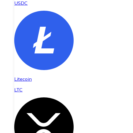
USDC
Litecoin
LTC