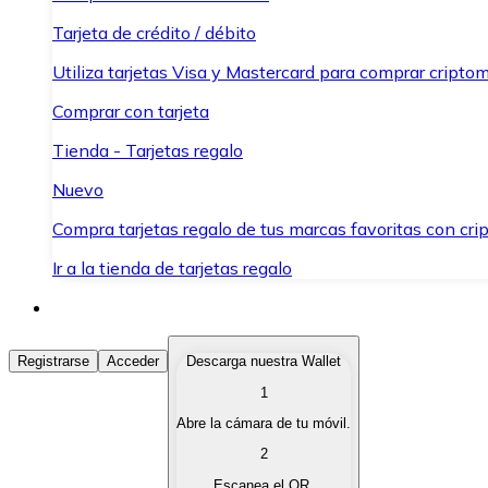
Tarjeta de crédito / débito
Utiliza tarjetas Visa y Mastercard para comprar criptom
Comprar con tarjeta
Tienda - Tarjetas regalo
Nuevo
Compra tarjetas regalo de tus marcas favoritas con cr
Ir a la tienda de tarjetas regalo
Comprar Criptomonedas
Registrarse
Acceder
Descarga nuestra Wallet
1
Compra criptomonedas con diferentes métodos de pag
Abre la cámara de tu móvil.
Vender Criptomonedas
2
Vende tus criptomonedas de forma rápida y segura.
Escanea el QR.