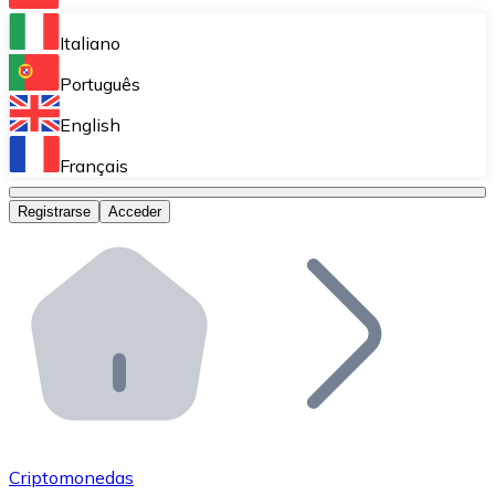
Bitnovo Ramp
Italiano
Integra nuestra solución en tu plataforma.
Português
Bitnovo Giftcards
English
Vende nuestras tarjetas regalo en tu negocio.
Français
Bitnovo OTC
Registrarse
Acceder
Realiza operaciones de gran volumen.
Bitnovo ATM
Integra un ATM Bitnovo en tu negocio y permite que t
Bitnovo API
Integra nuestra API en tu ecosistema.
Conviértete en Distribuidor
Únete a nuestra red de distribuidores.
Criptomonedas