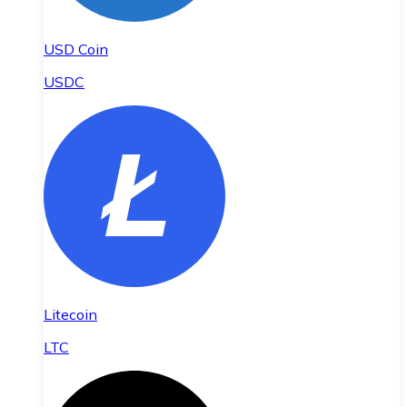
USD Coin
USDC
Litecoin
LTC