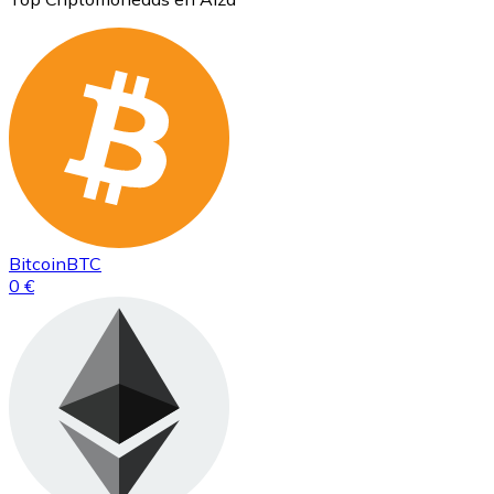
Bitcoin
BTC
0 €