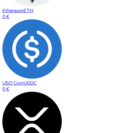
Ethereum
ETH
0 €
USD Coin
USDC
0 €