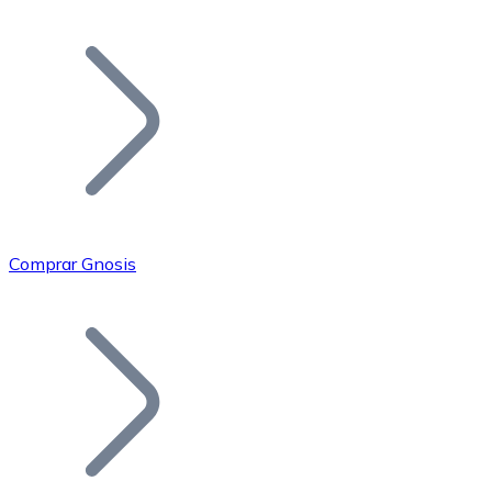
Listar Token
Añade tu proyecto a nuestro ecosistema.
Comprar Gnosis
Bitcoin
BTC