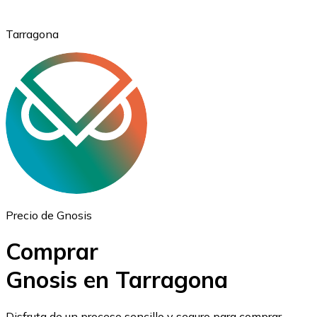
Tarragona
Ethereum
ETH
Precio de Gnosis
Comprar
Gnosis en Tarragona
USD Coin
Disfruta de un proceso sencillo y seguro para comprar,