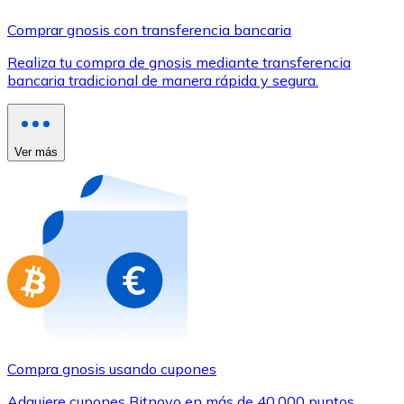
Comprar con Transferencia
Comprar gnosis con transferencia bancaria
Tarjeta de crédito / débito
Realiza tu compra de gnosis mediante transferencia
Utiliza tarjetas Visa y Mastercard para comprar criptom
bancaria tradicional de manera rápida y segura.
Comprar con tarjeta
Tienda - Tarjetas regalo
Ver más
Nuevo
Compra tarjetas regalo de tus marcas favoritas con cr
Ir a la tienda de tarjetas regalo
Compra gnosis usando cupones
Adquiere cupones Bitnovo en más de 40.000 puntos