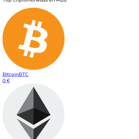
Bitcoin
BTC
0 €