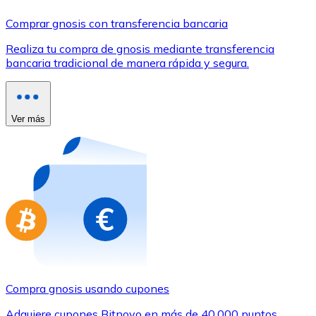
Comprar con Transferencia
Comprar gnosis con transferencia bancaria
Tarjeta de crédito / débito
Realiza tu compra de gnosis mediante transferencia
Utiliza tarjetas Visa y Mastercard para comprar criptom
bancaria tradicional de manera rápida y segura.
Comprar con tarjeta
Tienda - Tarjetas regalo
Ver más
Nuevo
Compra tarjetas regalo de tus marcas favoritas con cr
Ir a la tienda de tarjetas regalo
Compra gnosis usando cupones
Adquiere cupones Bitnovo en más de 40.000 puntos