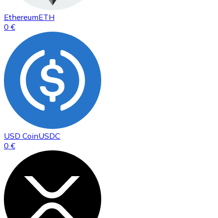
Ethereum
ETH
0 €
USD Coin
USDC
0 €