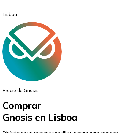
Lisboa
Ethereum
ETH
Precio de Gnosis
Comprar
Gnosis en Lisboa
USD Coin
Disfruta de un proceso sencillo y seguro para comprar,