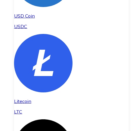
USD Coin
USDC
Litecoin
LTC