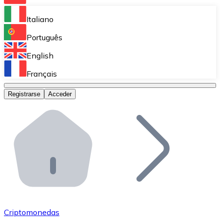
Bitnovo Ramp
Italiano
Integra nuestra solución en tu plataforma.
Português
Bitnovo Giftcards
English
Vende nuestras tarjetas regalo en tu negocio.
Français
Bitnovo OTC
Registrarse
Acceder
Realiza operaciones de gran volumen.
Bitnovo ATM
Integra un ATM Bitnovo en tu negocio y permite que t
Bitnovo API
Integra nuestra API en tu ecosistema.
Conviértete en Distribuidor
Únete a nuestra red de distribuidores.
Criptomonedas