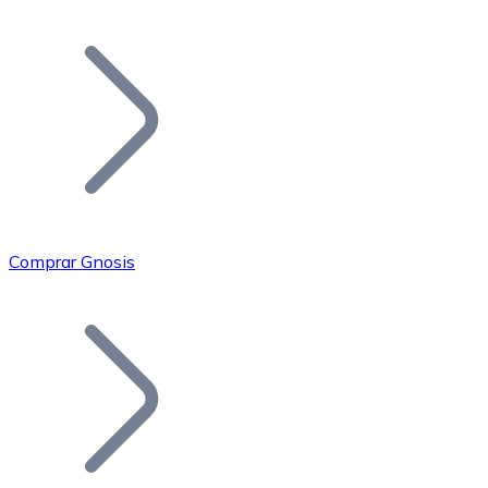
Listar Token
Añade tu proyecto a nuestro ecosistema.
Comprar Gnosis
Bitcoin
BTC