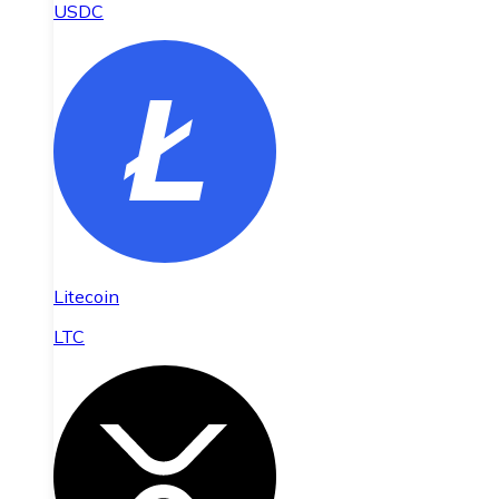
USDC
Litecoin
LTC