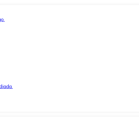
o.
diada.