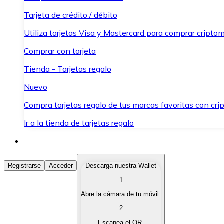
Tarjeta de crédito / débito
Utiliza tarjetas Visa y Mastercard para comprar criptom
Comprar con tarjeta
Tienda - Tarjetas regalo
Nuevo
Compra tarjetas regalo de tus marcas favoritas con cr
Ir a la tienda de tarjetas regalo
Comprar Criptomonedas
Registrarse
Acceder
Descarga nuestra Wallet
1
Compra criptomonedas con diferentes métodos de pag
Abre la cámara de tu móvil.
Vender Criptomonedas
2
Vende tus criptomonedas de forma rápida y segura.
Escanea el QR.