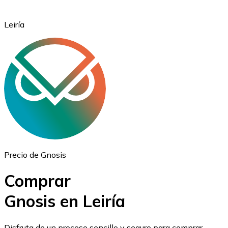
Leiría
Ethereum
ETH
Precio de Gnosis
Comprar
Gnosis en Leiría
USD Coin
Disfruta de un proceso sencillo y seguro para comprar,