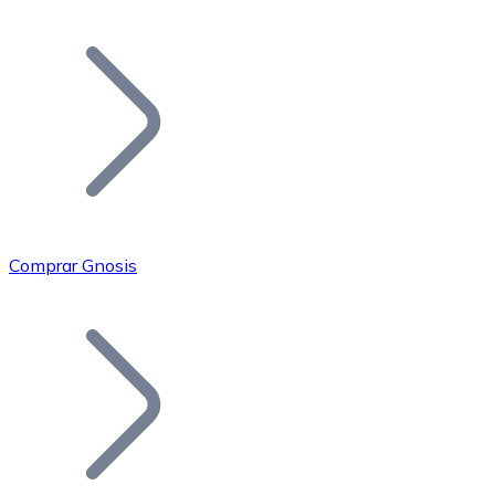
Listar Token
Añade tu proyecto a nuestro ecosistema.
Comprar Gnosis
Bitcoin
BTC