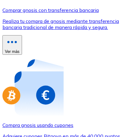
Comprar con Transferencia
Comprar gnosis con transferencia bancaria
Tarjeta de crédito / débito
Realiza tu compra de gnosis mediante transferencia
Utiliza tarjetas Visa y Mastercard para comprar criptom
bancaria tradicional de manera rápida y segura.
Comprar con tarjeta
Tienda - Tarjetas regalo
Ver más
Nuevo
Compra tarjetas regalo de tus marcas favoritas con cr
Ir a la tienda de tarjetas regalo
Compra gnosis usando cupones
Adquiere cupones Bitnovo en más de 40.000 puntos