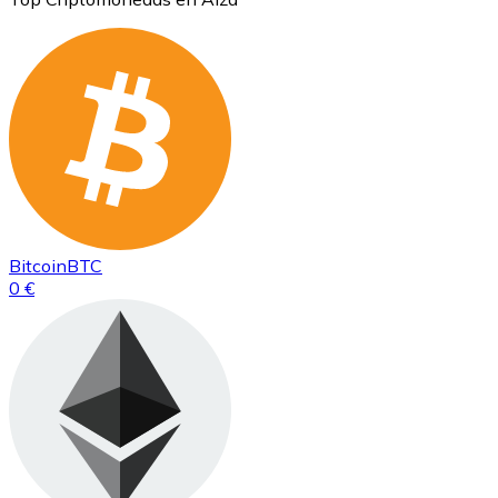
Bitcoin
BTC
0 €