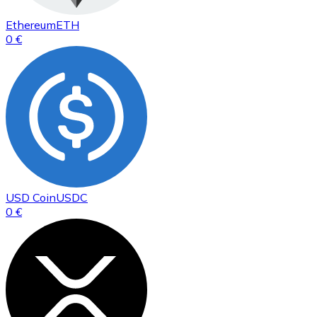
Ethereum
ETH
0 €
USD Coin
USDC
0 €