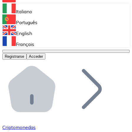
Bitnovo Ramp
Italiano
Integra nuestra solución en tu plataforma.
Português
Bitnovo Giftcards
English
Vende nuestras tarjetas regalo en tu negocio.
Français
Bitnovo OTC
Registrarse
Acceder
Realiza operaciones de gran volumen.
Bitnovo ATM
Integra un ATM Bitnovo en tu negocio y permite que t
Bitnovo API
Integra nuestra API en tu ecosistema.
Conviértete en Distribuidor
Únete a nuestra red de distribuidores.
Criptomonedas