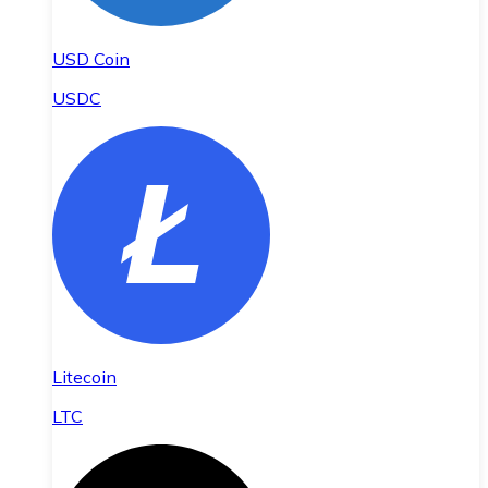
USD Coin
USDC
Litecoin
LTC