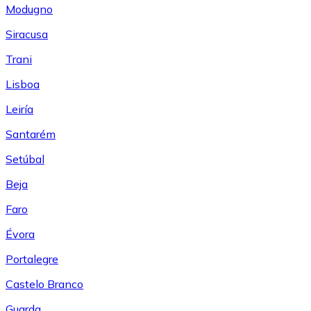
Modugno
Siracusa
Trani
Lisboa
Leiría
Santarém
Setúbal
Beja
Faro
Évora
Portalegre
Castelo Branco
Guarda