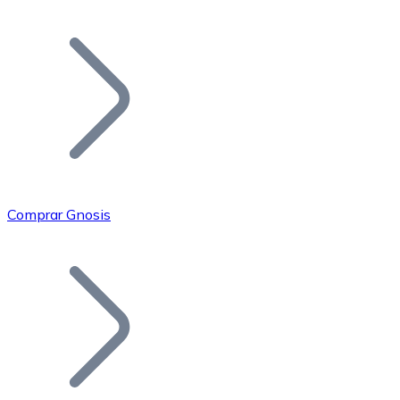
Listar Token
Añade tu proyecto a nuestro ecosistema.
Comprar Gnosis
Bitcoin
BTC