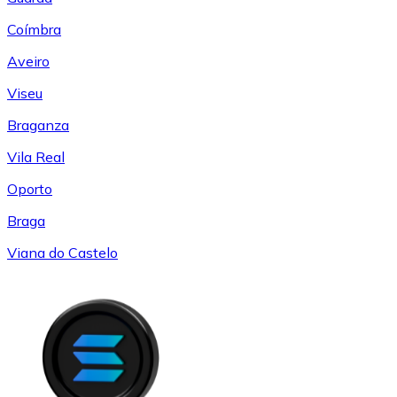
Coímbra
Aveiro
Viseu
Braganza
Vila Real
Oporto
Braga
Viana do Castelo