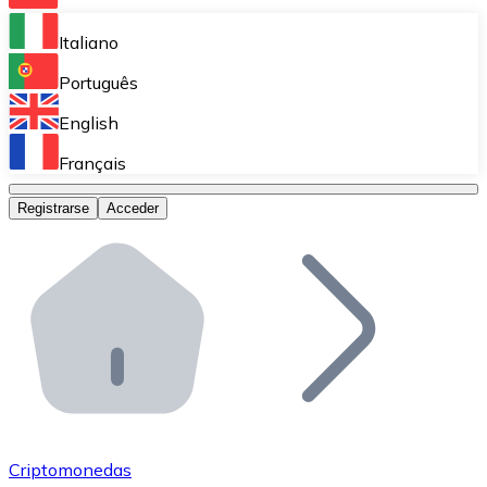
Bitnovo Ramp
Italiano
Integra nuestra solución en tu plataforma.
Português
Bitnovo Giftcards
English
Vende nuestras tarjetas regalo en tu negocio.
Français
Bitnovo OTC
Registrarse
Acceder
Realiza operaciones de gran volumen.
Bitnovo ATM
Integra un ATM Bitnovo en tu negocio y permite que t
Bitnovo API
Integra nuestra API en tu ecosistema.
Conviértete en Distribuidor
Únete a nuestra red de distribuidores.
Criptomonedas