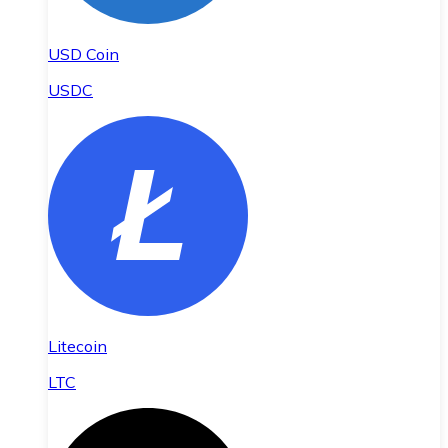
USD Coin
USDC
Litecoin
LTC