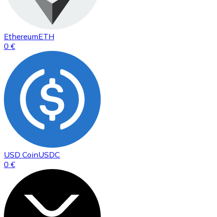
Ethereum
ETH
0 €
USD Coin
USDC
0 €