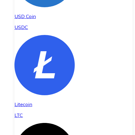
USD Coin
USDC
Litecoin
LTC