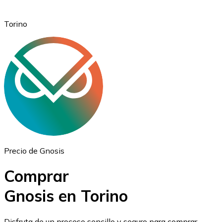
Torino
Ethereum
ETH
Precio de Gnosis
Comprar
Gnosis en Torino
USD Coin
Disfruta de un proceso sencillo y seguro para comprar,