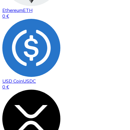
Ethereum
ETH
0 €
USD Coin
USDC
0 €