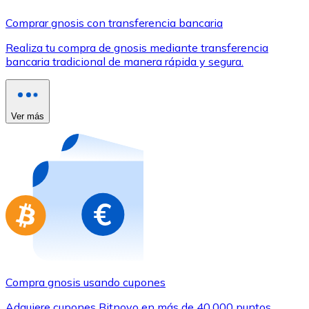
Comprar con Transferencia
Comprar gnosis con transferencia bancaria
Tarjeta de crédito / débito
Realiza tu compra de gnosis mediante transferencia
Utiliza tarjetas Visa y Mastercard para comprar criptom
bancaria tradicional de manera rápida y segura.
Comprar con tarjeta
Tienda - Tarjetas regalo
Ver más
Nuevo
Compra tarjetas regalo de tus marcas favoritas con cr
Ir a la tienda de tarjetas regalo
Compra gnosis usando cupones
Adquiere cupones Bitnovo en más de 40.000 puntos