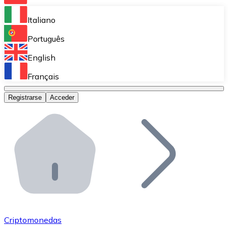
Bitnovo Ramp
Italiano
Integra nuestra solución en tu plataforma.
Português
Bitnovo Giftcards
English
Vende nuestras tarjetas regalo en tu negocio.
Français
Bitnovo OTC
Registrarse
Acceder
Realiza operaciones de gran volumen.
Bitnovo ATM
Integra un ATM Bitnovo en tu negocio y permite que t
Bitnovo API
Integra nuestra API en tu ecosistema.
Conviértete en Distribuidor
Únete a nuestra red de distribuidores.
Criptomonedas