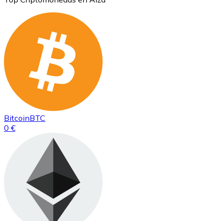
Bitcoin
BTC
0 €