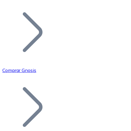
Listar Token
Añade tu proyecto a nuestro ecosistema.
Comprar Gnosis
Bitcoin
BTC