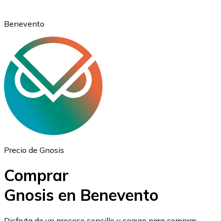
Benevento
Ethereum
ETH
Precio de Gnosis
Comprar
Gnosis en Benevento
USD Coin
Disfruta de un proceso sencillo y seguro para comprar,