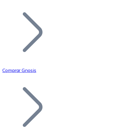
Listar Token
Añade tu proyecto a nuestro ecosistema.
Comprar Gnosis
Bitcoin
BTC