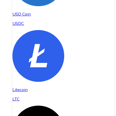
USD Coin
USDC
Litecoin
LTC