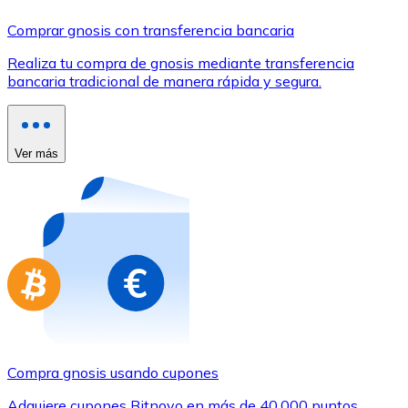
Comprar con Transferencia
Comprar gnosis con transferencia bancaria
Tarjeta de crédito / débito
Realiza tu compra de gnosis mediante transferencia
Utiliza tarjetas Visa y Mastercard para comprar criptom
bancaria tradicional de manera rápida y segura.
Comprar con tarjeta
Tienda - Tarjetas regalo
Ver más
Nuevo
Compra tarjetas regalo de tus marcas favoritas con cr
Ir a la tienda de tarjetas regalo
Compra gnosis usando cupones
Adquiere cupones Bitnovo en más de 40.000 puntos