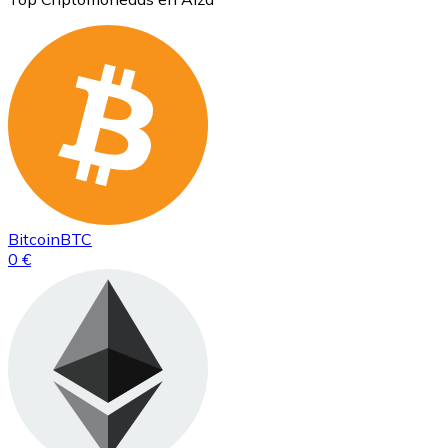
Bitcoin
BTC
0 €