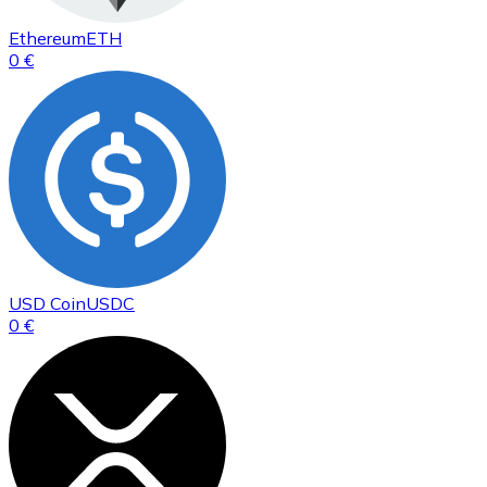
Ethereum
ETH
0 €
USD Coin
USDC
0 €