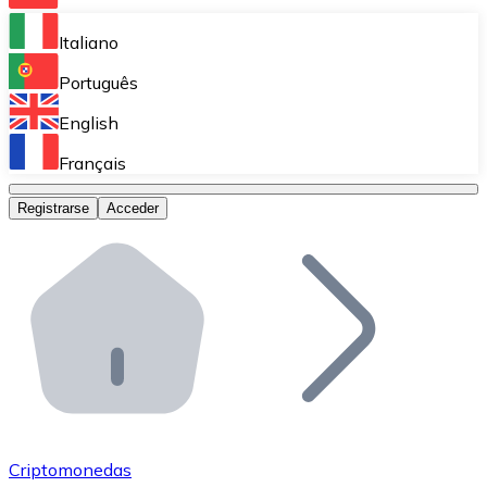
Bitnovo Ramp
Italiano
Integra nuestra solución en tu plataforma.
Português
Bitnovo Giftcards
English
Vende nuestras tarjetas regalo en tu negocio.
Français
Bitnovo OTC
Registrarse
Acceder
Realiza operaciones de gran volumen.
Bitnovo ATM
Integra un ATM Bitnovo en tu negocio y permite que t
Bitnovo API
Integra nuestra API en tu ecosistema.
Conviértete en Distribuidor
Únete a nuestra red de distribuidores.
Criptomonedas