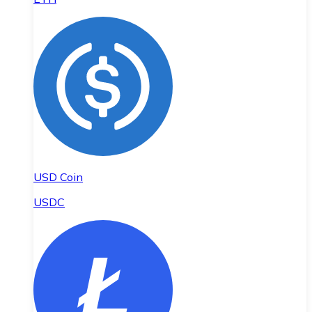
USD Coin
USDC