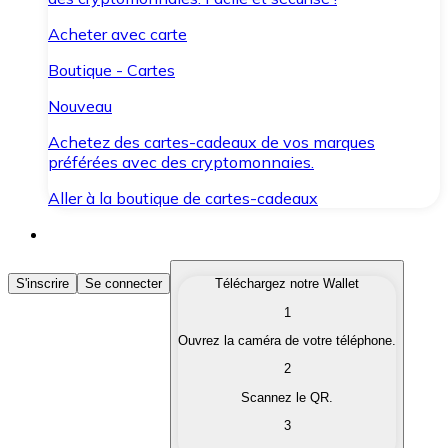
Acheter avec carte
Boutique - Cartes
Nouveau
Achetez des cartes-cadeaux de vos marques
préférées avec des cryptomonnaies.
Aller à la boutique de cartes-cadeaux
Acheter des Cryptomonnaies
S'inscrire
Se connecter
Téléchargez notre Wallet
1
Achetez les cryptomonnaies qui vous intéressent rapid
Ouvrez la caméra de votre téléphone.
Vendre des Cryptomonnaies
2
Convertissez vos cryptomonnaies en monnaie fiduciair
Scannez le QR.
3
Échanger (Swap)