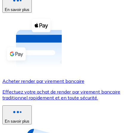
En savoir plus
Voir toutes
Coupons crypto
Achetez des cryptomonnaies en espèces et d'autres m
Acheter avec espèces
Virement SEPA
Ajoutez des fonds à votre compte Bitnovo ou effectuez 
Acheter avec virement bancaire
Acheter render par virement bancaire
Carte de crédit / débit
Effectuez votre achat de render par virement bancaire
Utilisez les cartes Visa et Mastercard pour acheter des
traditionnel rapidement et en toute sécurité.
Acheter avec carte
Boutique - Cartes
En savoir plus
Nouveau