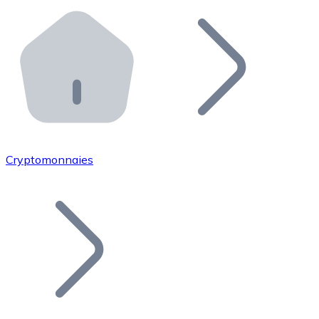
Effectuez des opérations de plus grande envergure. O
Distributeurs automatiques Bitnovo
Intégrez un ATM Bitnovo dans votre entreprise et per
API Bitnovo
Intégrez notre API dans votre écosystème.
Devenir Distributeur
Rejoignez notre réseau de distributeurs et commercialis
Cryptomonnaies
Lister un Token
Ajoutez le token de votre projet à notre service d'acha