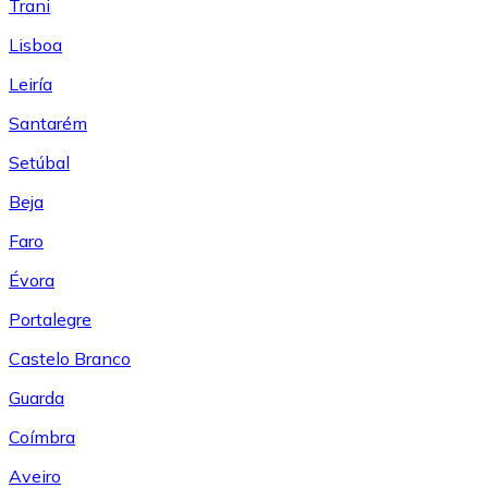
Trani
Lisboa
Leiría
Santarém
Setúbal
Beja
Faro
Évora
Portalegre
Castelo Branco
Guarda
Coímbra
Aveiro