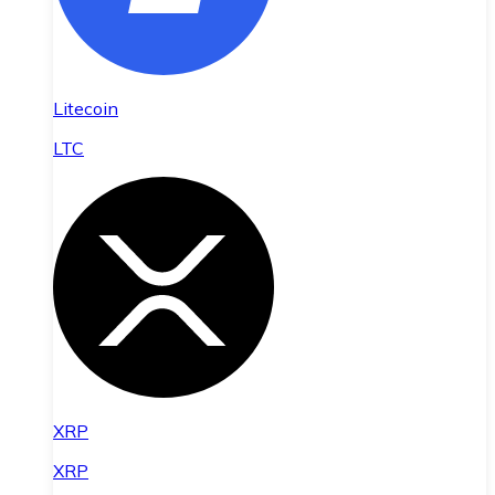
Litecoin
LTC
XRP
XRP