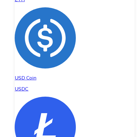
USD Coin
USDC