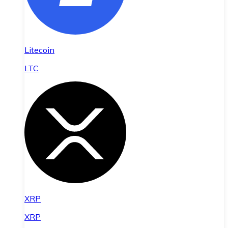
Litecoin
LTC
XRP
XRP