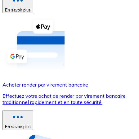
En savoir plus
Voir toutes
Coupons crypto
Achetez des cryptomonnaies en espèces et d'autres m
Acheter avec espèces
Virement SEPA
Ajoutez des fonds à votre compte Bitnovo ou effectuez 
Acheter avec virement bancaire
Acheter render par virement bancaire
Carte de crédit / débit
Effectuez votre achat de render par virement bancaire
Utilisez les cartes Visa et Mastercard pour acheter des
traditionnel rapidement et en toute sécurité.
Acheter avec carte
Boutique - Cartes
En savoir plus
Nouveau