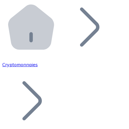
Effectuez des opérations de plus grande envergure. O
Distributeurs automatiques Bitnovo
Intégrez un ATM Bitnovo dans votre entreprise et per
API Bitnovo
Intégrez notre API dans votre écosystème.
Devenir Distributeur
Rejoignez notre réseau de distributeurs et commercialis
Cryptomonnaies
Lister un Token
Ajoutez le token de votre projet à notre service d'acha