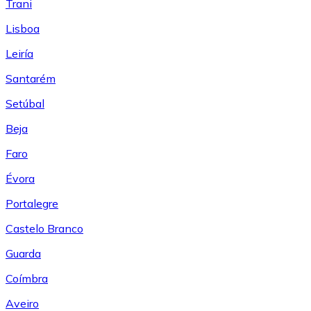
Trani
Lisboa
Leiría
Santarém
Setúbal
Beja
Faro
Évora
Portalegre
Castelo Branco
Guarda
Coímbra
Aveiro