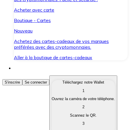
Acheter avec carte
Boutique - Cartes
Nouveau
Achetez des cartes-cadeaux de vos marques
préférées avec des cryptomonnaies.
Aller à la boutique de cartes-cadeaux
Acheter des Cryptomonnaies
S'inscrire
Se connecter
Téléchargez notre Wallet
1
Achetez les cryptomonnaies qui vous intéressent rapid
Ouvrez la caméra de votre téléphone.
Vendre des Cryptomonnaies
2
Convertissez vos cryptomonnaies en monnaie fiduciair
Scannez le QR.
3
Échanger (Swap)