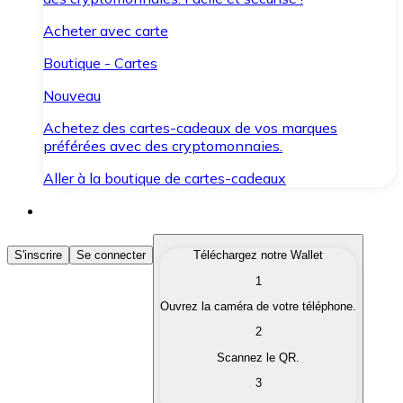
Acheter avec carte
Boutique - Cartes
Nouveau
Achetez des cartes-cadeaux de vos marques
préférées avec des cryptomonnaies.
Aller à la boutique de cartes-cadeaux
Acheter des Cryptomonnaies
S'inscrire
Se connecter
Téléchargez notre Wallet
1
Achetez les cryptomonnaies qui vous intéressent rapid
Ouvrez la caméra de votre téléphone.
Vendre des Cryptomonnaies
2
Convertissez vos cryptomonnaies en monnaie fiduciair
Scannez le QR.
3
Échanger (Swap)