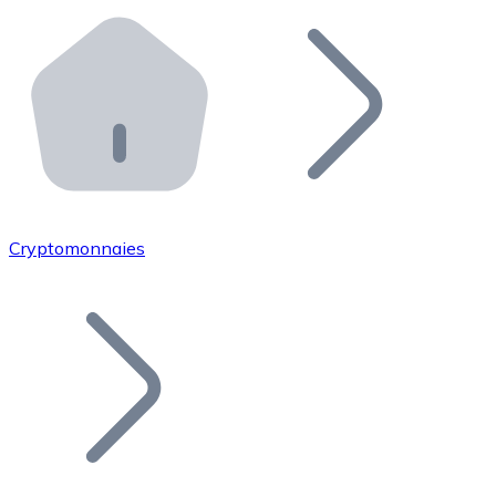
Effectuez des opérations de plus grande envergure. O
Distributeurs automatiques Bitnovo
Intégrez un ATM Bitnovo dans votre entreprise et per
API Bitnovo
Intégrez notre API dans votre écosystème.
Devenir Distributeur
Rejoignez notre réseau de distributeurs et commercialis
Cryptomonnaies
Lister un Token
Ajoutez le token de votre projet à notre service d'acha