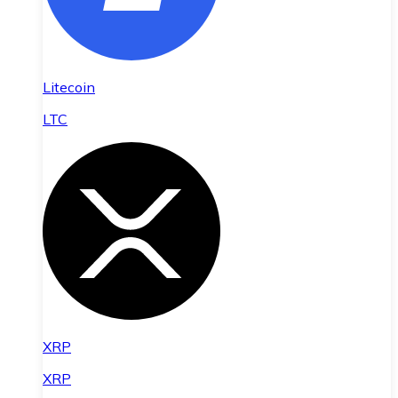
Litecoin
LTC
XRP
XRP