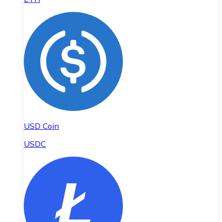
USD Coin
USDC