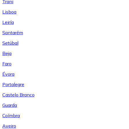
Trani
Lisboa
Leiría
Santarém
Setúbal
Beja
Faro
Évora
Portalegre
Castelo Branco
Guarda
Coímbra
Aveiro