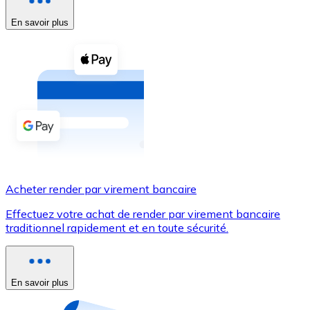
En savoir plus
Voir toutes
Coupons crypto
Achetez des cryptomonnaies en espèces et d'autres m
Acheter avec espèces
Virement SEPA
Ajoutez des fonds à votre compte Bitnovo ou effectuez 
Acheter avec virement bancaire
Acheter render par virement bancaire
Carte de crédit / débit
Effectuez votre achat de render par virement bancaire
Utilisez les cartes Visa et Mastercard pour acheter des
traditionnel rapidement et en toute sécurité.
Acheter avec carte
Boutique - Cartes
En savoir plus
Nouveau