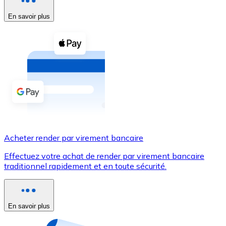
En savoir plus
Voir toutes
Coupons crypto
Achetez des cryptomonnaies en espèces et d'autres m
Acheter avec espèces
Virement SEPA
Ajoutez des fonds à votre compte Bitnovo ou effectuez 
Acheter avec virement bancaire
Acheter render par virement bancaire
Carte de crédit / débit
Effectuez votre achat de render par virement bancaire
Utilisez les cartes Visa et Mastercard pour acheter des
traditionnel rapidement et en toute sécurité.
Acheter avec carte
Boutique - Cartes
En savoir plus
Nouveau