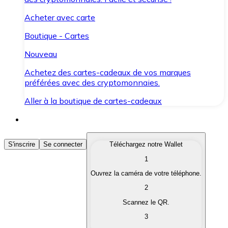
Acheter avec carte
Boutique - Cartes
Nouveau
Achetez des cartes-cadeaux de vos marques
préférées avec des cryptomonnaies.
Aller à la boutique de cartes-cadeaux
Acheter des Cryptomonnaies
S'inscrire
Se connecter
Téléchargez notre Wallet
1
Achetez les cryptomonnaies qui vous intéressent rapid
Ouvrez la caméra de votre téléphone.
Vendre des Cryptomonnaies
2
Convertissez vos cryptomonnaies en monnaie fiduciair
Scannez le QR.
3
Échanger (Swap)