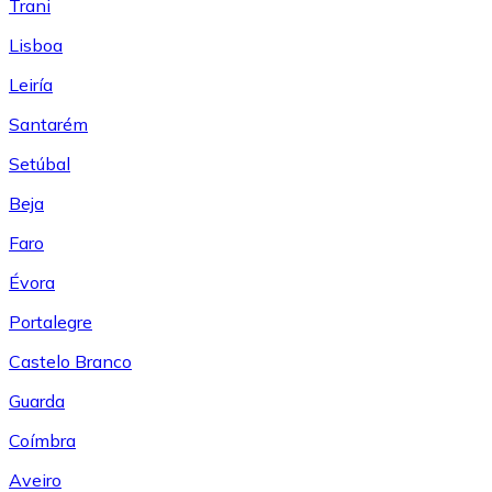
Trani
Lisboa
Leiría
Santarém
Setúbal
Beja
Faro
Évora
Portalegre
Castelo Branco
Guarda
Coímbra
Aveiro