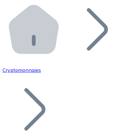
Effectuez des opérations de plus grande envergure. O
Distributeurs automatiques Bitnovo
Intégrez un ATM Bitnovo dans votre entreprise et per
API Bitnovo
Intégrez notre API dans votre écosystème.
Devenir Distributeur
Rejoignez notre réseau de distributeurs et commercialis
Cryptomonnaies
Lister un Token
Ajoutez le token de votre projet à notre service d'acha