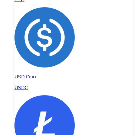
USD Coin
USDC