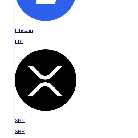
Litecoin
LTC
XRP
XRP