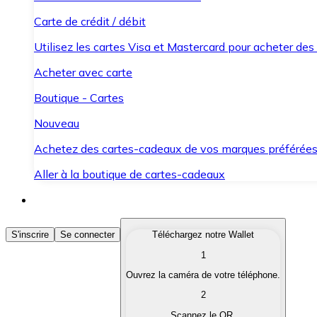
Carte de crédit / débit
Utilisez les cartes Visa et Mastercard pour acheter des
Acheter avec carte
Boutique - Cartes
Nouveau
Achetez des cartes-cadeaux de vos marques préférée
Aller à la boutique de cartes-cadeaux
Acheter des Cryptomonnaies
S'inscrire
Se connecter
Téléchargez notre Wallet
1
Achetez les cryptomonnaies qui vous intéressent rapid
Ouvrez la caméra de votre téléphone.
Vendre des Cryptomonnaies
2
Convertissez vos cryptomonnaies en monnaie fiduciair
Scannez le QR.