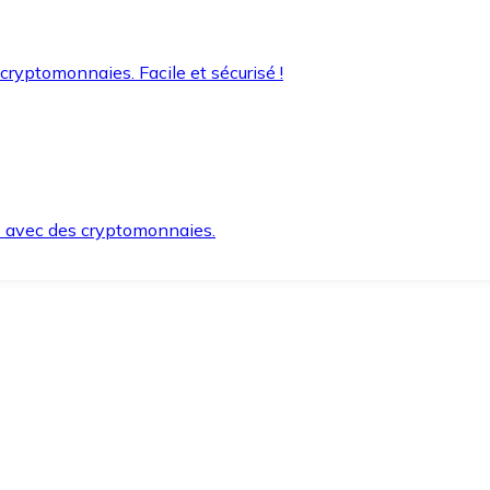
 cryptomonnaies. Facile et sécurisé !
s avec des cryptomonnaies.
ement et en toute sécurité.
e lorsque vous en avez besoin.