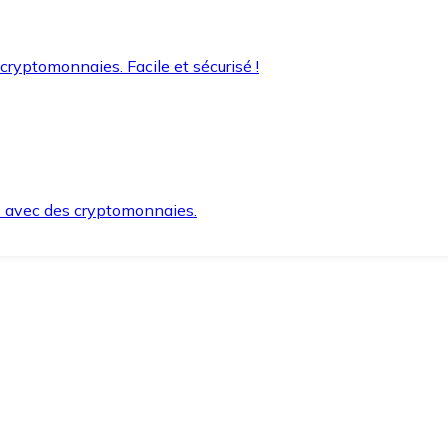
 cryptomonnaies. Facile et sécurisé !
s avec des cryptomonnaies.
ement et en toute sécurité.
e lorsque vous en avez besoin.