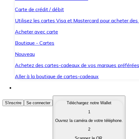
Carte de crédit / débit
Utilisez les cartes Visa et Mastercard pour acheter des
Acheter avec carte
Boutique - Cartes
Nouveau
Achetez des cartes-cadeaux de vos marques préférée
Aller à la boutique de cartes-cadeaux
Acheter des Cryptomonnaies
S'inscrire
Se connecter
Téléchargez notre Wallet
1
Achetez les cryptomonnaies qui vous intéressent rapid
Ouvrez la caméra de votre téléphone.
Vendre des Cryptomonnaies
2
Convertissez vos cryptomonnaies en monnaie fiduciair
Scannez le QR.